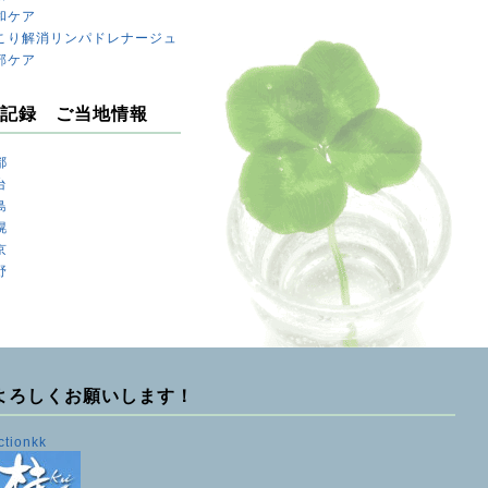
和ケア
こり解消リンパドレナージュ
部ケア
記録 ご当地情報
都
台
島
幌
京
野
よろしくお願いします！
ctionkk