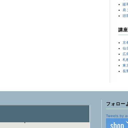
緩
肩
頭
講座
京
仙
広
札
東
長
フォロー
Tweets by a