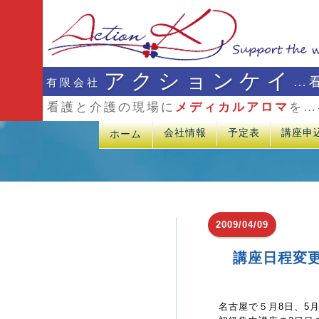
アクションケイ
…
有限会社
看護と介護の現場に
メディカルアロマ
を…
会社情報
予定表
講座申
ホーム
2009/04/09
講座日程変
名古屋で５月8日、5