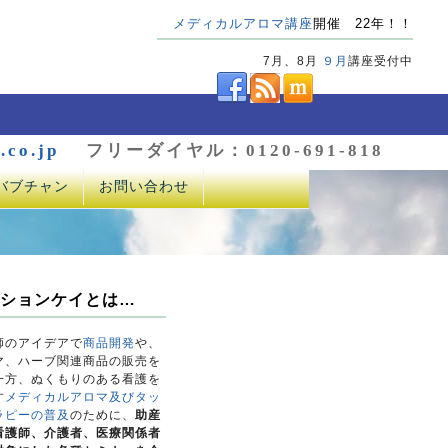
メディカルアロマ講座
開催 22年！！
7月、8月
９月
講座受付中
.co.jp
フリーダイヤル：0120-691-818
バブチャン
お問い合わせ
ションケイとは…
師のアイデアで
商品開発
や、
マ、ハーブ関連商品の販売を
一方、ぬくもりのある看護を
す
メディカルアロマ及びタッ
ラピーの普及
のために、
助産
看護師、介護者、医療関係者