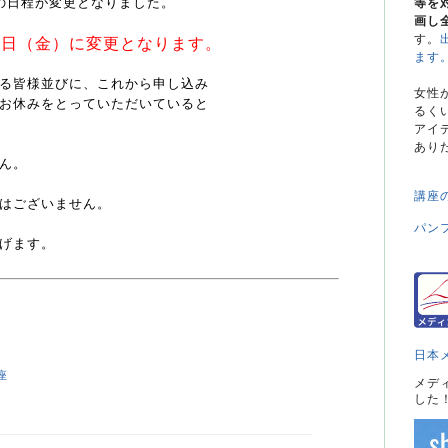
の日程が変更となりました。
等を
画し
す。
月6日（金）に変更となります。
ます
る皆様並びに、これから申し込み
女性
お休みをとっていただいていると
るく
アイ
あり
ん。
講座
はございません。
パン
げます。
日本
座
メデ
した