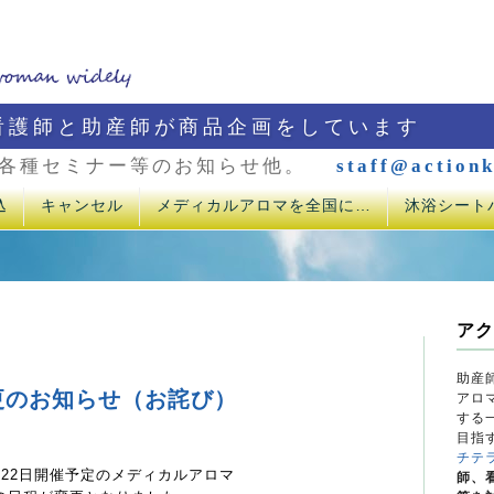
看護師と助産師が商品企画をしています
各種セミナー等のお知らせ他。
staff@actionk
込
キャンセル
メディカルアロマを全国に…
沐浴シート
アク
助産
更のお知らせ（お詫び）
アロ
する
目指
チテ
月22日開催予定のメディカルアロマ
師、