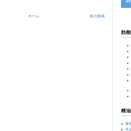
ホーム
前の投稿
効能
精油
実
手