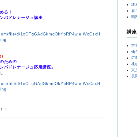
緩
）
肩
める！
頭
パドレナージュ講座」
講座
le.com/file/d/1xOTgGAdGkmdOkYbRP4wjeIWxCsxH
ing
京
仙
金）
広
のための
札
パドレナージュ応用講座」
東
ち
長
le.com/file/d/1xOTgGAdGkmdOkYbRP4wjeIWxCsxH
ing
！！