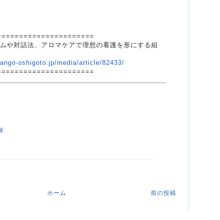
===============
=======
テムや対話法、
アロマケアで理想の看護を形にする組
kango-oshigoto.
jp/media/article/82433/
===============
=======
座
ホーム
前の投稿