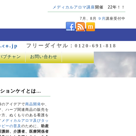
メディカルアロマ講座
開催 22年！！
7月、8月
９月
講座受付中
.co.jp
フリーダイヤル：0120-691-818
バブチャン
お問い合わせ
ションケイとは…
師のアイデアで
商品開発
や、
マ、ハーブ関連商品の販売を
一方、ぬくもりのある看護を
す
メディカルアロマ及びタッ
ラピーの普及
のために、
助産
看護師、介護者、医療関係者