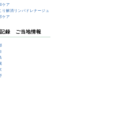
和ケア
こり解消リンパドレナージュ
部ケア
記録 ご当地情報
都
台
島
幌
京
野