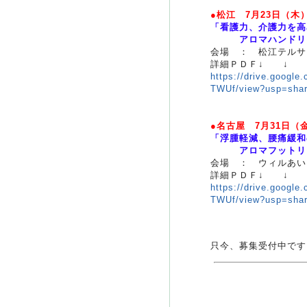
●松江 7月23日（木
「看護力、介護力を高
アロマハンドリン
会場 ： 松江テルサ
詳細ＰＤＦ↓ ↓
https://drive.goog
TWUf/view?usp=shar
●名古屋 7月31日（
「浮腫軽減、腰痛緩和
アロマフットリン
会場 ： ウィルあい
詳細ＰＤＦ↓ ↓
https://drive.goog
TWUf/view?usp=shar
只今、募集受付中です