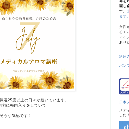
等を
画し
す。
ます
女性
るく
アイ
あり
講座
パン
気温25度以上の日々が続いています。
日本
初旬に梅雨入りをしていて
メデ
した
そうな気配です！