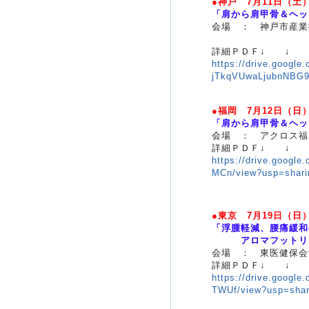
●神戸 7月11日（土
「肩から肩甲骨＆ヘッ
会場 ： 神戸市産業
詳細ＰＤＦ↓ ↓
https://drive.google
jTkqVUwaLjubnNBG9
●福岡 7月12日（日
「肩から肩甲骨＆ヘッ
会場 ： アクロス福
詳細ＰＤＦ↓ ↓
https://drive.goog
MCn/view?usp=shari
●東京 7月19日（日
「浮腫軽減、腰痛緩和
アロマフットリン
会場 ： 東医健保会
詳細ＰＤＦ↓ ↓
https://drive.goog
TWUf/view?usp=shar