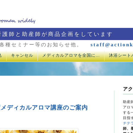
看護師と助産師が商品企画をしています
各種セミナー等のお知らせ他。
staff@actionk
込
キャンセル
メディカルアロマを全国に…
沐浴シート
アク
助産
月度メディカルアロマ講座のご案内
アロ
する
目指
チテ
師、