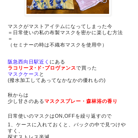
＝日常使いの私の布製マスクを密かに楽しむ方法
＝

（セミナーの時は不織布マスクを使用中）
阪急西向日駅近く
にある
ラコリーヌ･ド･プロヴァンス
で買った
マスクケース
と
(撥水加工してあってなかなかの優れもの)

秋からは
少し甘さのある
マスクスプレー・森林浴の香り
日常使いのマスクはON,OFFを繰り返すので
1、ケースに入れておくと、
バックの中で見つけや
すく、
探すストレス半減
