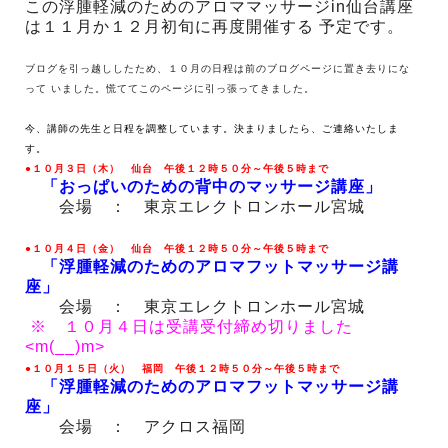
この浮腫軽減のためのアロママッサージin仙台講座
は１１月か１２月初旬に再度開催する 予定です。
ブログを引っ越ししたため、１０月の日程は前のブログページに置き去りにな
って いました。
慌ててこのページに引っ張ってきました。
今、講師の先生と日程を調整しています。決まりましたら、ご連絡いたしま
す。
●１０月３日（木） 仙台 午後１２時５０分～午後５時まで
「おっぱいのための背中のマッサージ講座」
会場 ： 東京エレクトロンホール宮城
●１０月４日（金） 仙台 午後１２時５０分～午後５時まで
「浮腫軽減のためのアロマフットマッサージ講
座」
会場 ： 東京エレクトロンホール宮城
※ １０月４日は受講受付締め切りました
<m(__)m>
●１０月１５日（火） 福岡 午後１２時５０分～午後５時まで
「浮腫軽減のためのアロマフットマッサージ講
座」
会場 ： アクロス福岡