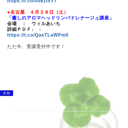
https://t.co/iiiIkzt5Y7
●名古屋 ４月２８日（土）
「癒しのアロマヘッドリンパドレナージュ講座」
会場 ： ウィルあいち
詳細ＰＤＦ↓ ↓
https://t.co/QaeTLaWPm0
ただ今、受講受付中です！
共有