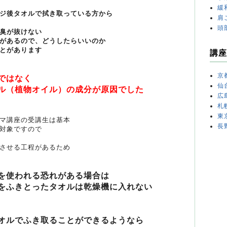
緩
ジ後タオルで拭き取っている方から
肩
頭
臭が抜けない
があるので、どうしたらいいのか
とがあります
講座
京
ではなく
仙
ル（植物オイル）の成分が原因でした
広
札
東
マ講座の受講生は基本
長
対象ですので
させる工程があるため
を使われる恐れがある場合は
をふきとったタオルは乾燥機に入れない
オルでふき取ることができるようなら