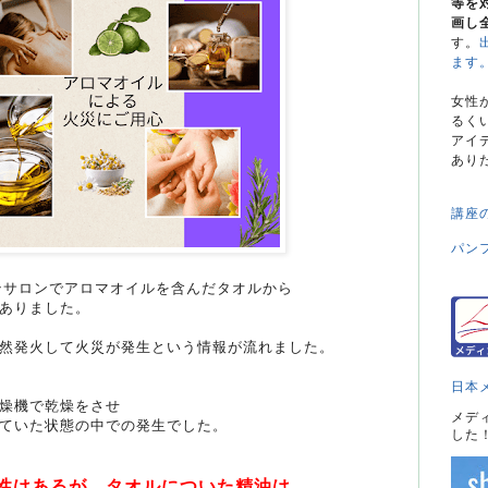
等を
画し
す。
ます
女性
るく
アイ
あり
講座
パン
ステサロンでアロマオイルを含んだタオルから
ありました。
然発火して火災が発生という情報が流れました。
日本
燥機で乾燥をさせ
メデ
ていた状態の中での発生でした。
した
性はあるが、タオルについた精油は