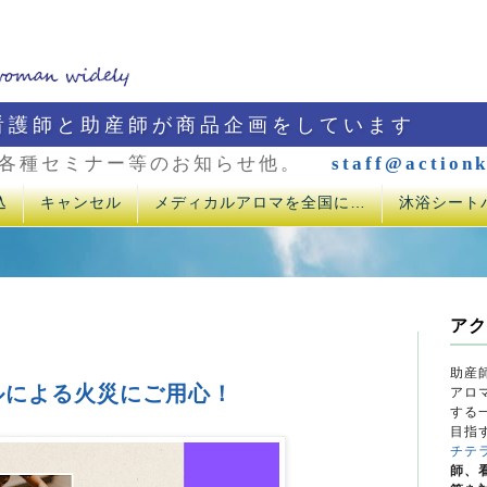
看護師と助産師が商品企画をしています
各種セミナー等のお知らせ他。
staff@actionk
込
キャンセル
メディカルアロマを全国に…
沐浴シート
アク
助産
ルによる火災にご用心！
アロ
する
目指
チテ
師、