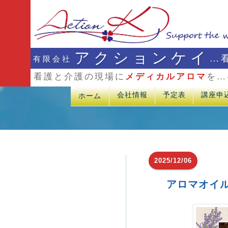
アクションケイ
…
有限会社
看護と介護の現場に
メディカルアロマ
を…
会社情報
予定表
講座申
ホーム
2025/12/06
アロマオイ