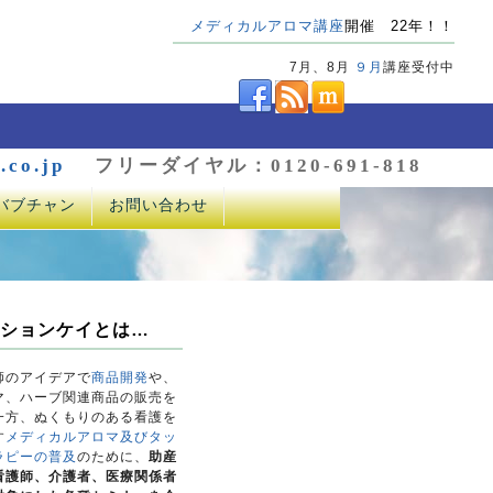
メディカルアロマ講座
開催 22年！！
7月、8月
９月
講座受付中
.co.jp
フリーダイヤル：0120-691-818
バブチャン
お問い合わせ
ションケイとは…
師のアイデアで
商品開発
や、
マ、ハーブ関連商品の販売を
一方、ぬくもりのある看護を
す
メディカルアロマ及びタッ
ラピーの普及
のために、
助産
看護師、介護者、医療関係者