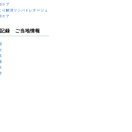
和ケア
こり解消リンパドレナージュ
部ケア
記録 ご当地情報
都
台
島
幌
京
野