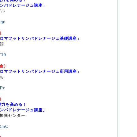
パドレナージュ講座」
ビル
zgn
日）
ロマフットリンパドレナージュ基礎講座」
館
CI9
（金）
ロマフットリンパドレナージュ応用講座」
ち
RPc
土）
護力を高める！
パドレナージュ講座」
振興センター
MOmC