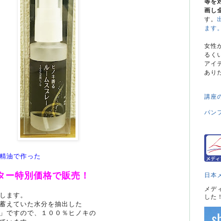
等を
画し
す。
ます
女性
るく
アイ
あり
講座
パン
精油で作った
ター特別価格で販売！
日本
メデ
します。
した
蓄えていた水分を抽出した
」ですので、１００％ヒノキの