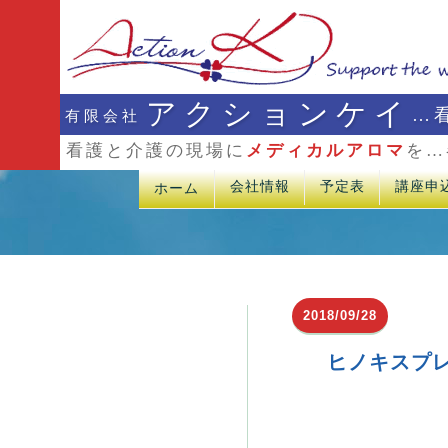
アクションケイ
…
有限会社
看護と介護の現場に
メディカルアロマ
を…
会社情報
予定表
講座申
ホーム
2018/09/28
ヒノキスプ