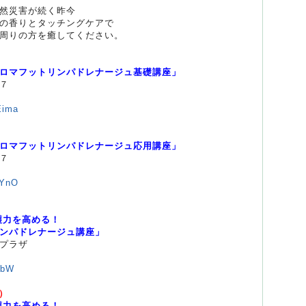
然災害が続く昨今
の香りとタッチングケアで
周りの方を癒してください。
）
ロマフットリンパドレナージュ基礎講座」
７
Eima
）
ロマフットリンパドレナージュ応用講座」
７
EYnO
）
護力を高める！
パドレナージュ講座」
プラザ
VbW
土）
護力を高める！