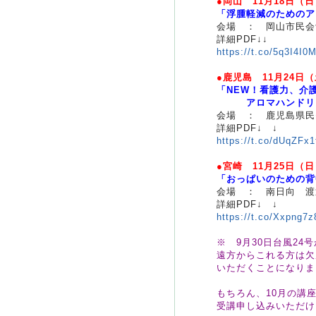
●岡山 11月18日（
「浮腫軽減のためのア
会場 ： 岡山市民会
詳細PDF↓↓
https://t.co/5q3I4I0M
●鹿児島 11月24日
「NEW！看護力、介
アロマハンドリン
会場 ： 鹿児島県民
詳細PDF↓ ↓
https://t.co/dUqZFx
●宮崎 11月25日（
「おっぱいのための背
会場 ： 南日向 渡
詳細PDF↓ ↓
https://t.co/Xxpng7z
※ 9月30日台風2
遠方からこれる方は欠
いただくことになりま
もちろん、10月の講
受講申し込みいただけ