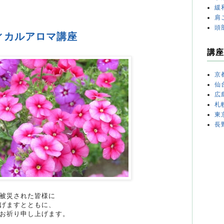
緩
肩
頭
ィカルアロマ講座
講座
京
仙
広
札
東
長
被災された皆様に
げますとともに、
お祈り申し上げます。