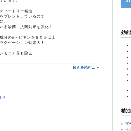
ています。
ティートリー精油
をブレンドしているので
に、
いる殺菌、抗菌効果を強化！
効能
成分のα－ピネンを８０％以上
ラクゼーション効果大！
ンモニア臭も除去
続きを読む… »
生活
精油
実
手