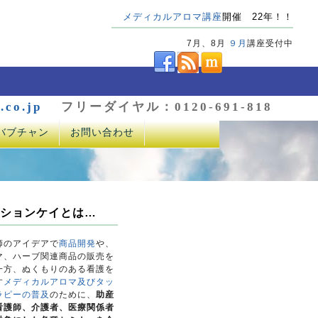
メディカルアロマ講座
開催 22年！！
7月、8月
９月
講座受付中
.co.jp
フリーダイヤル：0120-691-818
バブチャン
お問い合わせ
ションケイとは…
師のアイデアで
商品開発
や、
マ、ハーブ関連商品の販売を
一方、ぬくもりのある看護を
す
メディカルアロマ及びタッ
ラピーの普及
のために、
助産
看護師、介護者、医療関係者