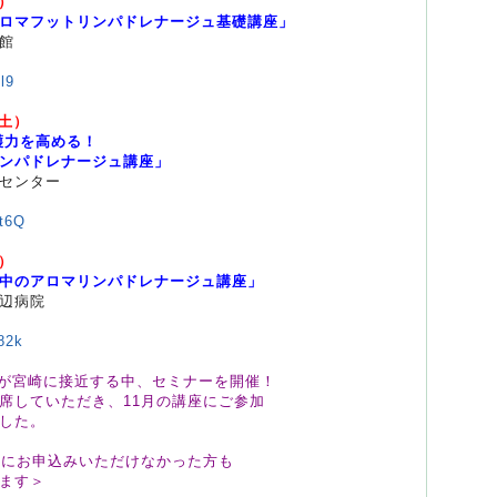
日）
ロマフットリンパドレナージュ基礎講座」
館
l9
（土）
護力を高める！
パドレナージュ講座」
センター
1t6Q
日）
中のアロマリンパドレナージュ講座」
辺病院
82k
4号が宮崎に接近する中、セミナーを開催！
席していただき、11月の講座にご参加
した。
座にお申込みいただけなかった方も
ます＞