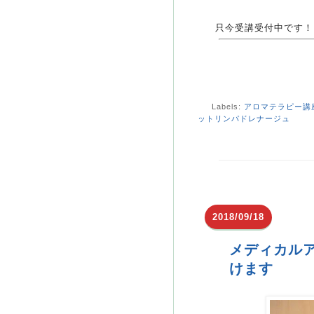
只今受講受付中です！
Labels:
アロマテラピー講
ットリンパドレナージュ
2018/09/18
メディカル
けます