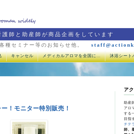
看護師と助産師が商品企画をしています
各種セミナー等のお知らせ他。
staff@actionk
込
キャンセル
メディカルアロマを全国に…
沐浴シート
アク
助産
レー！モニター特別販売！
アロ
する
目指
チテ
師、