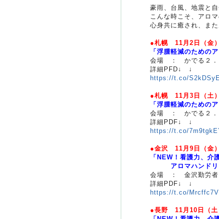
豪雨、台風、地震と自
こんな時こそ、アロマ
心身共に癒され、また
●札幌 11月2日（金
「浮腫軽減のためのア
会場 ： かでる２．
詳細PFD↓ ↓
https://t.co/S2kDSy
●札幌 11月3日（土
「浮腫軽減のためのア
会場 ： かでる２．
詳細PDF↓ ↓
https://t.co/7m9tgk
●金沢 11月9日（金
「NEW！看護力、介
アロマハンドリン
会場 ： 金沢勤労者
詳細PDF↓ ↓
https://t.co/Mrcffc7
●長野 11月10日（
「NEW！看護力、介