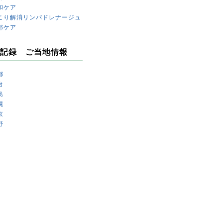
和ケア
こり解消リンパドレナージュ
部ケア
記録 ご当地情報
都
台
島
幌
京
野