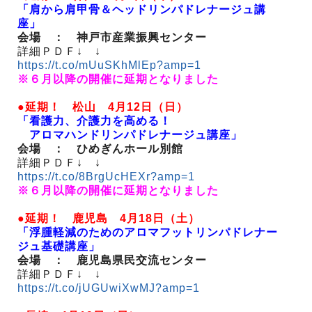
「肩から肩甲骨＆ヘッドリンパドレナージュ講
座」
会場 ： 神戸市産業振興センター
詳細ＰＤＦ↓ ↓
https://t.co/mUuSKhMlEp?amp=1
※６月以降の開催に延期となりました
●延期！ 松山 4月12日（日）
「看護力、介護力を高める！
アロマハンドリンパドレナージュ講座」
会場 ： ひめぎんホール別館
詳細ＰＤＦ↓ ↓
https://t.co/8BrgUcHEXr?amp=1
※６月以降の開催に延期となりました
●延期！ 鹿児島 4月18日（土）
「浮腫軽減のためのアロマフットリンパドレナー
ジュ基礎講座」
会場 ： 鹿児島県民交流センター
詳細ＰＤＦ↓ ↓
https://t.co/jUGUwiXwMJ?amp=1