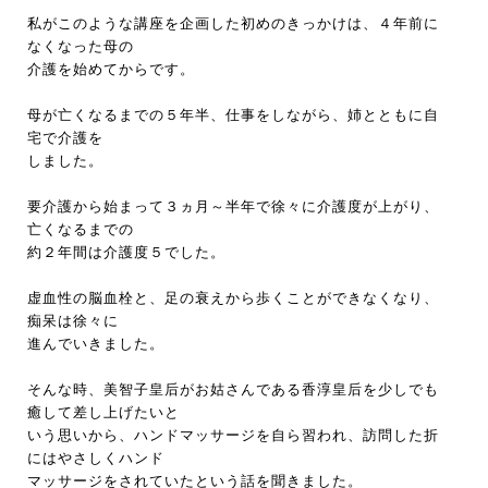
私がこのような講座を企画した初めのきっかけは、４年前に
なくなった母の
介護を始めてからです。
母が亡くなるまでの５年半、仕事をしながら、姉とともに自
宅で介護を
しました。
要介護から始まって３ヵ月～半年で徐々に介護度が上がり、
亡くなるまでの
約２年間は介護度５でした。
虚血性の脳血栓と、足の衰えから歩くことができなくなり、
痴呆は徐々に
進んでいきました。
そんな時、美智子皇后がお姑さんである香淳皇后を少しでも
癒して差し上げたいと
いう思いから、ハンドマッサージを自ら習われ、訪問した折
にはやさしくハンド
マッサージをされていたという話を聞きました。