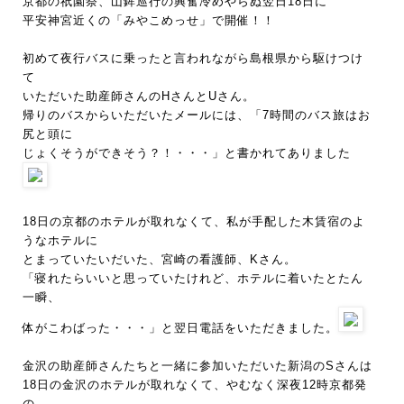
京都の祇園祭、山鉾巡行の興奮冷めやらぬ翌日18日に
平安神宮近くの「みやこめっせ」で開催！！
初めて夜行バスに乗ったと言われながら島根県から駆けつけ
て
いただいた助産師さんのHさんとUさん。
帰りのバスからいただいたメールには、「7時間のバス旅はお
尻と頭に
じょくそうができそう？！・・・」と書かれてありました
18日の京都のホテルが取れなくて、私が手配した木賃宿のよ
うなホテルに
とまっていたいだいた、宮崎の看護師、Kさん。
「寝れたらいいと思っていたけれど、ホテルに着いたとたん
一瞬、
体がこわばった・・・」と翌日電話をいただきました。
金沢の助産師さんたちと一緒に参加いただいた新潟のSさんは
18日の金沢のホテルが取れなくて、やむなく深夜12時京都発
の