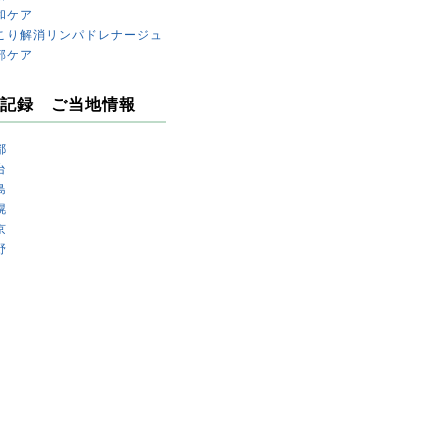
和ケア
こり解消リンパドレナージュ
部ケア
記録 ご当地情報
都
台
島
幌
京
野