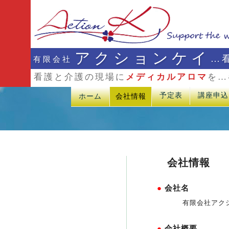
アクションケイ
…
有限会社
看護と介護の現場に
メディカルアロマ
を…
予定表
講座申込
ホーム
会社情報
会社情報
●
会社名
有限会社ア
●
会社概要