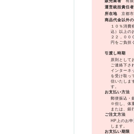
販売業者
有限
運営統括責任者
所在地
京都市西
商品代金以外の
１０％消費
込）以上の
２２，００
円をご負担
引渡し時期
原則として
ご連絡下さ
インターネ
を受け取っ
信いたしま
す。
お支払い方法
郵便振込・
※但し、体
または、銀
ご注文方法
HP上のお
します。
お支払い期限