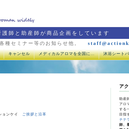
看護師と助産師が商品企画をしています
各種セミナー等のお知らせ他。
staff@actionk
キャンセル
メディカルアロマを全国に…
沐浴シート
アク
助産
アロ
する
クションケイ
ご挨拶と沿革
目指
チテ
師、