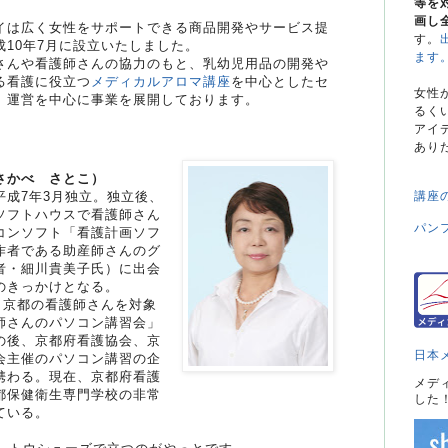
等を
画し
イは広く女性をサポートできる商品開発やサービス提
す。
成10年7月に設立いたしました。
ます
さんや看護師さんの協力のもと、乳幼児用品の開発や
る看護に役立つ
メディカルアロマ講座
を中心としたセ
女性
、運営を中心に事業を展開しております。
るく
アイ
あり
さかべ さとこ）
平成7年3月独立。独立後、
講座
ソフトハウスで看護師さん
パン
コンソフト「看護計画ソフ
作者である助産師さんのグ
者・細川貴美子氏）に出会
のきっかけとなる。
月、京都の看護師さんを対象
師さんのパソコン講習会」
の後、京都府看護協会、京
日本
会主催のパソコン講習の企
携わる。現在、京都府看護
メデ
都保健衛生専門学校の非常
した
ている。