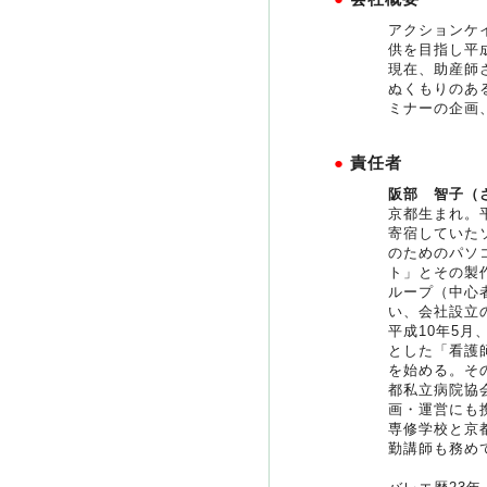
アクションケ
供を目指し平
現在、助産師
ぬくもりのあ
ミナーの企画
●
責任者
阪部 智子（
京都生まれ。
寄宿していた
のためのパソ
ト」とその製
ループ（中心
い、会社設立
平成10年5
とした「看護
を始める。そ
都私立病院協
画・運営にも
専修学校と京
勤講師も務め