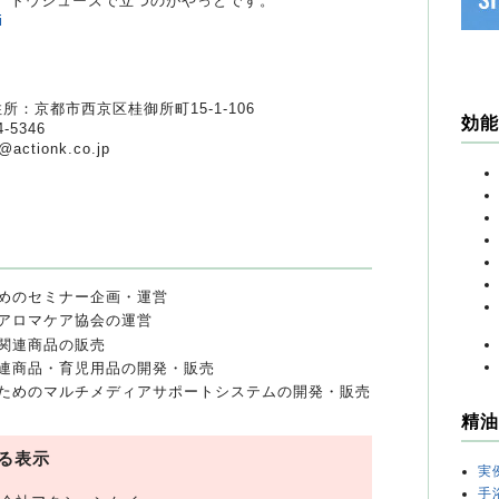
年。トウシューズで立つのがやっとです。
i
7 住所：京都市西京区桂御所町15-1-106
効能
-5346
f@actionk.co.jp
めのセミナー企画・運営
アロマケア協会の運営
関連商品の販売
連商品・育児用品の開発・販売
ためのマルチメディアサポートシステムの開発・販売
精油
る表示
実
手