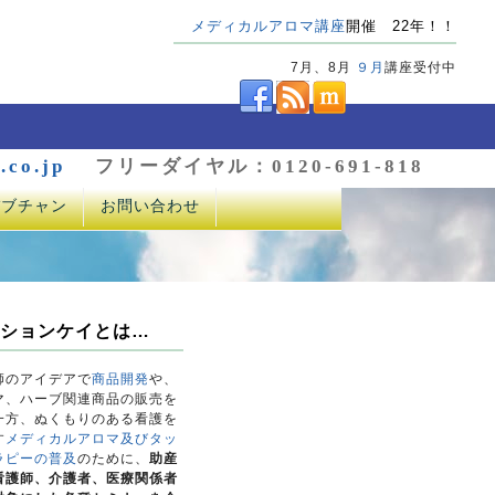
メディカルアロマ講座
開催 22年！！
7月、8月
９月
講座受付中
.co.jp
フリーダイヤル：0120-691-818
バブチャン
お問い合わせ
ションケイとは…
師のアイデアで
商品開発
や、
マ、ハーブ関連商品の販売を
一方、ぬくもりのある看護を
す
メディカルアロマ及びタッ
ラピーの普及
のために、
助産
看護師、介護者、医療関係者