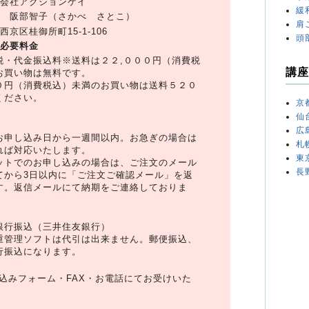
会社アクションケイ
緩
阪部智子（さかべ さとこ）
肩
京区桂御所町15-1-106
頭
必要料金
税・代金振込料※送料は２２,０００円（消費税
講座
お買い物は無料です。
０円（消費税込）未満のお買い物は送料５２０
ください。
京
仙
広
お申し込み日から一週間以内。お急ぎの場合は
札
れば対応いたします。
東
ットでのお申し込みの場合は、ご注文のメール
長
てから3日以内に「ご注文ご確認メール」を返
す。返信メールにて納期をご連絡しておりま
銀行振込（三井住友銀行）
重管理ソフトは代引は出来ません。郵便振込、
行振込になります。
申込みフォーム・FAX・お電話にてお受けいた