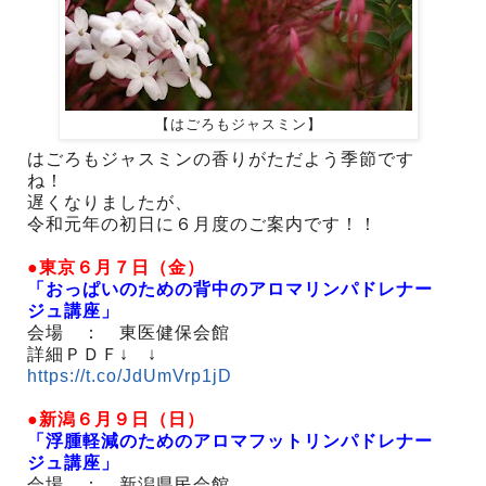
【はごろもジャスミン】
はごろもジャスミンの香りがただよう季節です
ね！
遅くなりましたが、
令和元年の初日に６月度のご案内です！！
●東京６月７日（金）
「おっぱいのための背中のアロマリンパドレナー
ジュ講座」
会場 ： 東医健保会館
詳細ＰＤＦ↓ ↓
https://t.co/JdUmVrp1jD
●新潟６月９日（日）
「浮腫軽減のためのアロマフットリンパドレナー
ジュ講座」
会場 ： 新潟県民会館