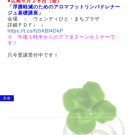
●広島６月２８日（金）
「浮腫軽減のためのアロマフットリンパドレナー
ジュ基礎講座」
会場 ： ウェンディひと・まちプラザ
詳細ＰＤＦ↓ ↓
https://t.co/fz0ABf4DkP
※ 午後１時半からのアフタヌーンセミナーで
す！
只今受講受付中です！
共有