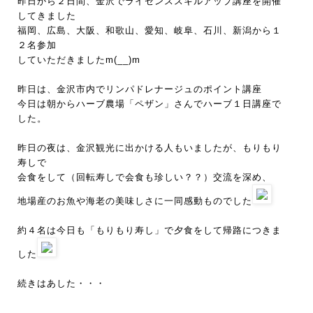
昨日から２日間、金沢でライセンススキルアップ講座を開催
してきました
福岡、広島、大阪、和歌山、愛知、岐阜、石川、新潟から１
２名参加
していただきましたm(__)m
昨日は、金沢市内でリンパドレナージュのポイント講座
今日は朝からハーブ農場「ペザン」さんでハーブ１日講座で
した。
昨日の夜は、金沢観光に出かける人もいましたが、もりもり
寿しで
会食をして（回転寿しで会食も珍しい？？）交流を深め、
地場産のお魚や海老の美味しさに一同感動ものでした
約４名は今日も「もりもり寿し」で夕食をして帰路につきま
した
続きはあした・・・