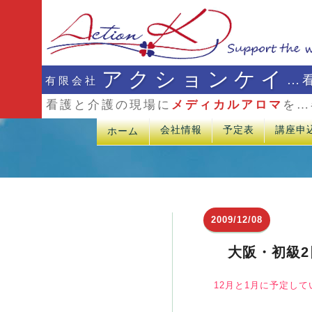
アクションケイ
…
有限会社
看護と介護の現場に
メディカルアロマ
を…
会社情報
予定表
講座申
ホーム
2009/12/08
大阪・初級
12月と1月に予定し