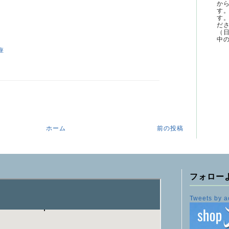
か
す
す
ださ
（
中の
座
ホーム
前の投稿
フォロー
Tweets by a