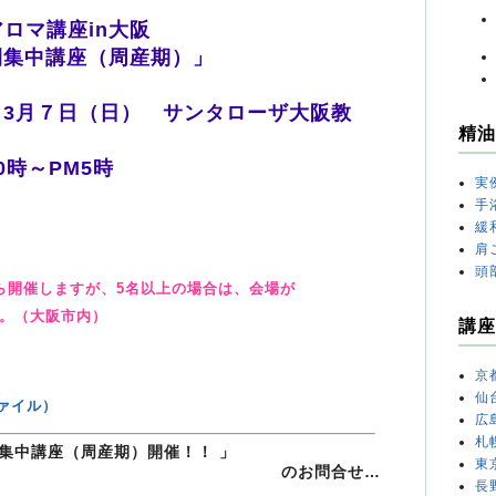
ロマ講座in大阪
集中講座（周産期）」
、3月７日（日） サンタローザ大阪教
精油
0時～PM5時
実
手
緩
肩
頭
ら開催しますが、5名以上の場合は、会場が
（大阪市内）
講座
京
仙
ァイル）
広
札
間集中講座（周産期）開催！！ 」
東
のお問合せ…
長