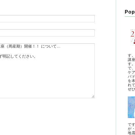
Pop
す
講
す
で
ケ
パ
を
れ
ぜひ
で
が
地