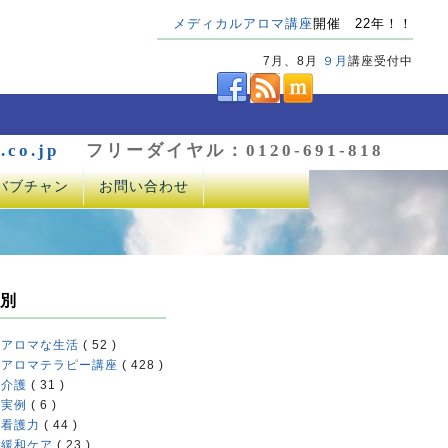
メディカルアロマ講座
開催 22年！！
7月、8月
９月
講座受付中
.co.jp
フリーダイヤル：0120-691-818
バブチャン
お問い合わせ
別
アロマな生活
( 52 )
アロマテラピー講座
( 428 )
介護
( 31 )
実例
( 6 )
看護力
( 44 )
緩和ケア
( 23 )