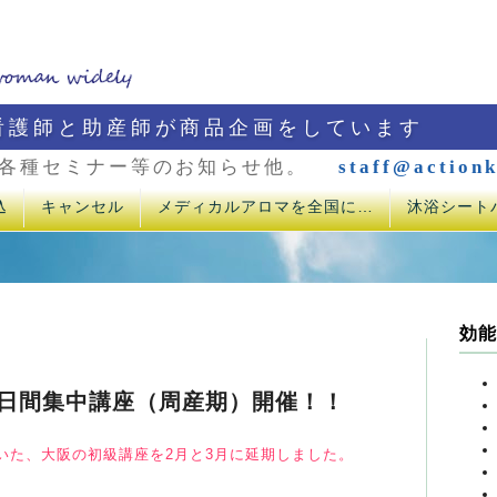
看護師と助産師が商品企画をしています
各種セミナー等のお知らせ他。
staff@actionk
込
キャンセル
メディカルアロマを全国に…
沐浴シート
効能
2日間集中講座（周産期）開催！！
ていた、大阪の初級講座を2月と3月に延期しました。