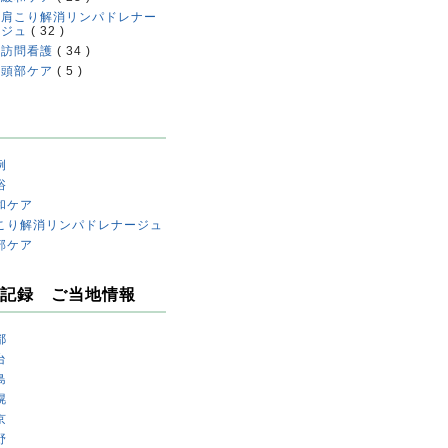
肩こり解消リンパドレナー
ジュ
( 32 )
訪問看護
( 34 )
頭部ケア
( 5 )
例
浴
和ケア
こり解消リンパドレナージュ
部ケア
記録 ご当地情報
都
台
島
幌
京
野