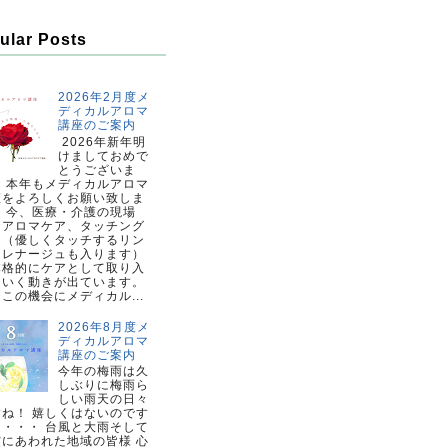
ular Posts
2026年2月度メ
ディカルアロマ
講座のご案内
2026年新年明
けましておめで
とうございま
。 本年もメディカルアロマ
座をよろしくお願い致しま
。 今、医療・介護の現場
、アロマケア、タッチング
ア（優しくタッチするリン
ドレナージュも入ります）
本格的にケアとして取り入
ていく動きが出ています。
この機会にメディカル...
2026年8月度メ
ディカルアロマ
講座のご案内
今年の梅雨は久
しぶりに梅雨ら
しい雨天の日々
すね！ 嬉しくはないのです
・・・・ 台風と大雨そして
震にあわれた地域の皆様 心