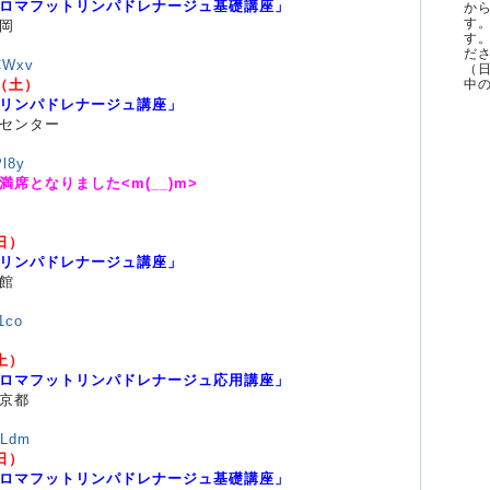
ロマフットリンパドレナージュ基礎講座」
か
す
岡
す
ださ
xCWxv
（
中の
（土）
リンパドレナージュ講座」
センター
Pl8y
席となりました<m(__)m>
日）
リンパドレナージュ講座」
館
1co
土）
ロマフットリンパドレナージュ応用講座」
京都
aLdm
日）
ロマフットリンパドレナージュ基礎講座」