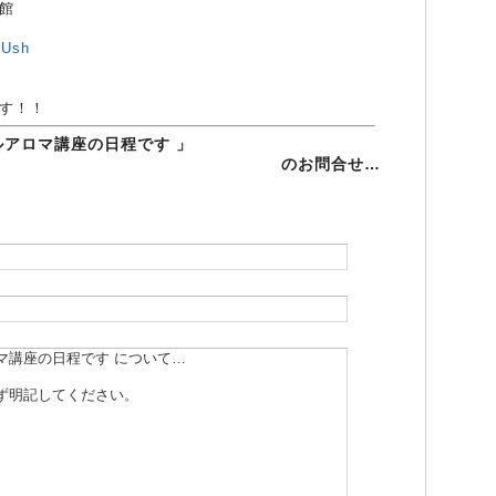
館
UUsh
す！！
ルアロマ講座の日程です 」
のお問合せ…