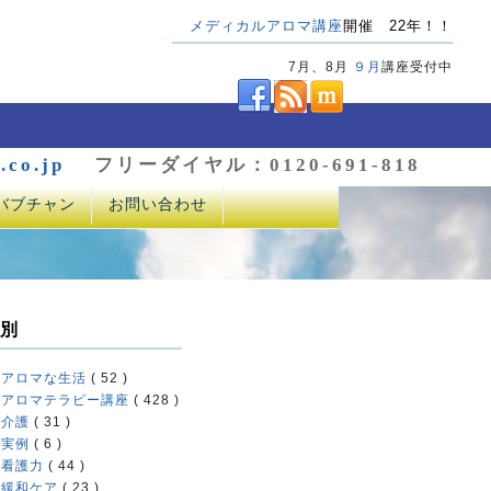
メディカルアロマ講座
開催 22年！！
7月、8月
９月
講座受付中
.co.jp
フリーダイヤル：0120-691-818
バブチャン
お問い合わせ
別
アロマな生活
( 52 )
アロマテラピー講座
( 428 )
介護
( 31 )
実例
( 6 )
看護力
( 44 )
緩和ケア
( 23 )