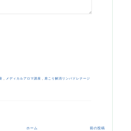
座
,
メディカルアロマ講座
,
肩こり解消リンパドレナージ
ホーム
前の投稿