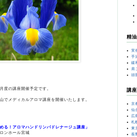
精油
実
手
緩
肩
頭
月度の講座開催予定です。
講座
山でメディカルアロマ講座を開催いたします。
京
仙
広
土）
札
める！アロマハンドリンパドレナージュ講座」
東
ロンホール宮城
長