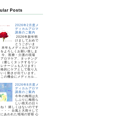
ular Posts
2026年2月度メ
ディカルアロマ
講座のご案内
2026年新年明
けましておめで
とうございま
。 本年もメディカルアロマ
座をよろしくお願い致しま
。 今、医療・介護の現場
、アロマケア、タッチング
ア（優しくタッチするリン
ドレナージュも入ります）
本格的にケアとして取り入
ていく動きが出ています。
この機会にメディカル...
2026年8月度メ
ディカルアロマ
講座のご案内
今年の梅雨は久
しぶりに梅雨ら
しい雨天の日々
すね！ 嬉しくはないのです
・・・・ 台風と大雨そして
震にあわれた地域の皆様 心