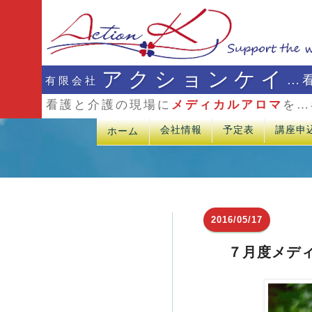
アクションケイ
…
有限会社
看護と介護の現場に
メディカルアロマ
を…
会社情報
予定表
講座申
ホーム
2016/05/17
７月度メデ