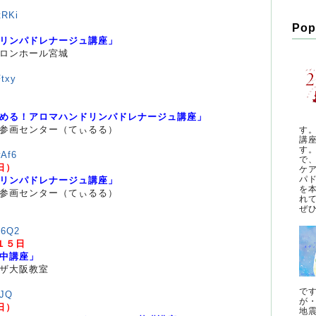
tRKi
Pop
）
リンパドレナージュ講座」
ロンホール宮城
Ftxy
）
める！アロマハンドリンパドレナージュ講座」
参画センター（てぃるる）
す
講
す
wAf6
で
（日）
ケ
パ
リンパドレナージュ講座」
を
参画センター（てぃるる）
れ
ぜひ
p6Q2
１５日
中講座」
ザ大阪教室
で
rJQ
が
日）
地