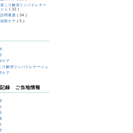
肩こり解消リンパドレナー
ジュ
( 32 )
訪問看護
( 34 )
頭部ケア
( 5 )
例
浴
和ケア
こり解消リンパドレナージュ
部ケア
記録 ご当地情報
都
台
島
幌
京
野