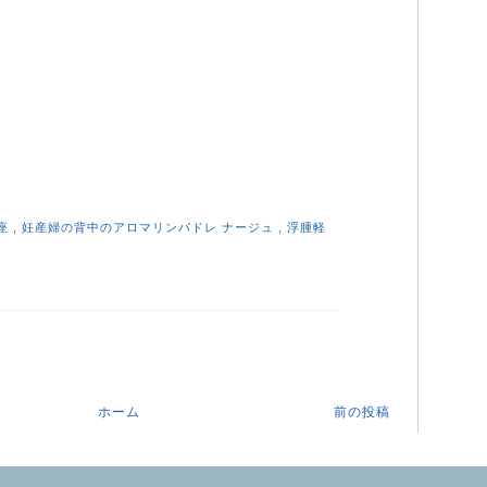
座
,
妊産婦の背中のアロマリンパドレ ナージュ
,
浮腫軽
ュ
ホーム
前の投稿