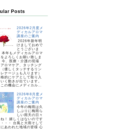
ular Posts
2026年2月度メ
ディカルアロマ
講座のご案内
2026年新年明
けましておめで
とうございま
。 本年もメディカルアロマ
座をよろしくお願い致しま
。 今、医療・介護の現場
、アロマケア、タッチング
ア（優しくタッチするリン
ドレナージュも入ります）
本格的にケアとして取り入
ていく動きが出ています。
この機会にメディカル...
2026年8月度メ
ディカルアロマ
講座のご案内
今年の梅雨は久
しぶりに梅雨ら
しい雨天の日々
すね！ 嬉しくはないのです
・・・・ 台風と大雨そして
震にあわれた地域の皆様 心