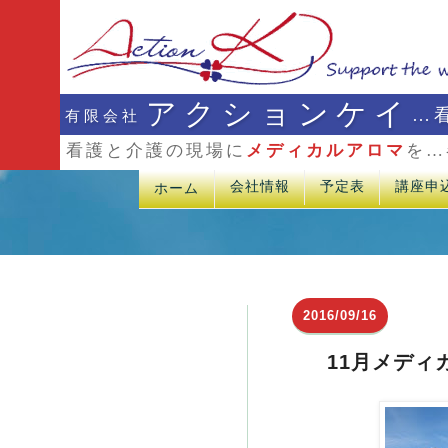
アクションケイ
…
有限会社
看護と介護の現場に
メディカルアロマ
を…
会社情報
予定表
講座申
ホーム
2016/09/16
11月メディ