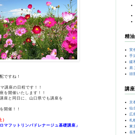
精油
実
手
緩
肩
頭
配ですね！
ロマ講座の日程です！！
講座
座を開催いたします！！
講座と同日に、山口県でも講座を
京
仙
を開催！！
広
土）
札
ロマフットリンパドレナージュ基礎講座」
東
長