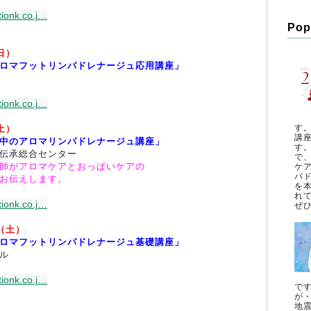
ionk.co.j
…
Pop
日）
ロマフットリンパドレナージュ応用講座」
ionk.co.j
…
す
土）
講
中のアロマリンパドレナージュ講座」
す
伝承総合センター
で
師がアロマケアとおっぱいケアの
ケ
パ
伝えします。
を
れ
ionk.co.j
…
ぜひ
（土）
ロマフットリンパドレナージュ基礎講座」
ル
ionk.co.j
…
で
が
地