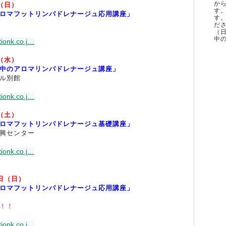
か
（日）
す
ロマフットリンパドレナージュ応用講座」
す
ださ
（
中の
ionk.co.j
…
（水）
中のアロマリンパドレナージュ講座」
ル別館
ionk.co.j
…
（土）
ロマフットリンパドレナージュ基礎講座」
興センター
ionk.co.j
…
０日（日）
ロマフットリンパドレナージュ応用講座」
！！
ionk.co.j
…