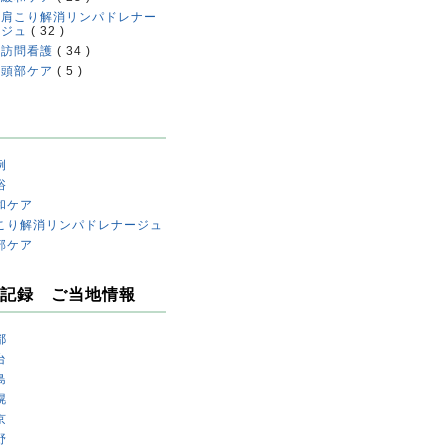
肩こり解消リンパドレナー
ジュ
( 32 )
訪問看護
( 34 )
頭部ケア
( 5 )
例
浴
和ケア
こり解消リンパドレナージュ
部ケア
記録 ご当地情報
都
台
島
幌
京
野