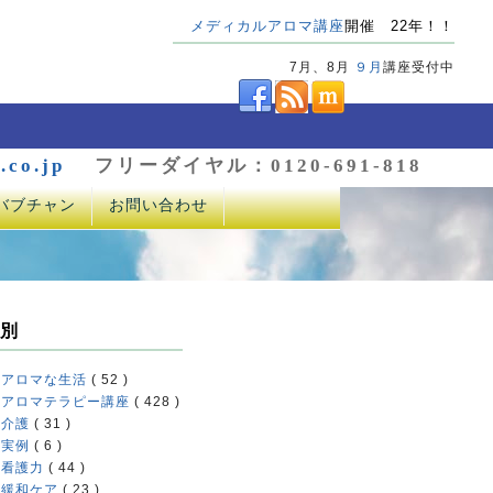
メディカルアロマ講座
開催 22年！！
7月、8月
９月
講座受付中
.co.jp
フリーダイヤル：0120-691-818
バブチャン
お問い合わせ
別
アロマな生活
( 52 )
アロマテラピー講座
( 428 )
介護
( 31 )
実例
( 6 )
看護力
( 44 )
緩和ケア
( 23 )