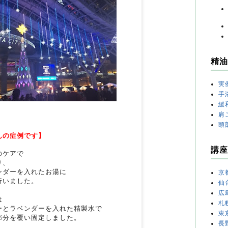
精油
実
手
緩
肩
頭
んの症例です
】
講座
のケアで
り、
ンダーを入れたお湯に
京
行いました。
仙
広
は
札
ーとラベンダーを入れた精製水で
東
部分を覆い固定しました。
長