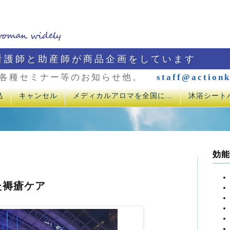
看護師と助産師が商品企画をしています
各種セミナー等のお知らせ他。
staff@actionk
込
キャンセル
メディカルアロマを全国に…
沐浴シート
効能
た褥瘡ケア