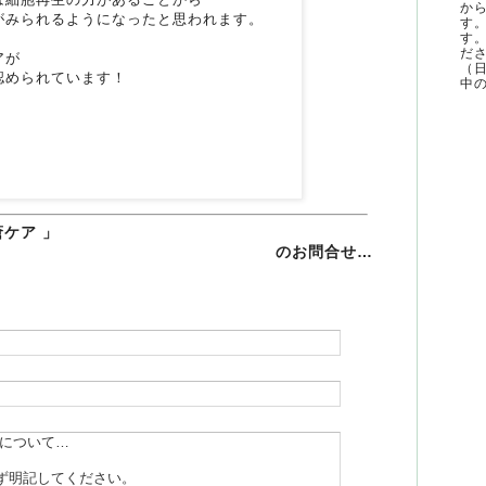
か
がみられるようになったと思われます。
す
す
ださ
アが
（
認められています！
中の
ケア 」
のお問合せ…