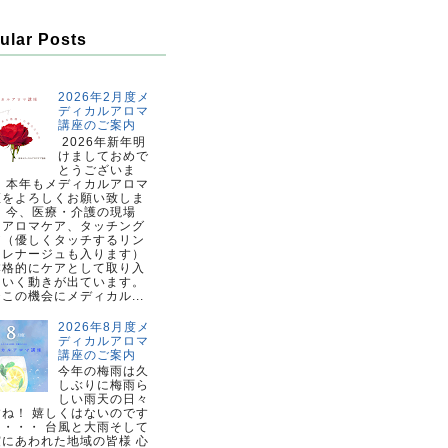
ular Posts
2026年2月度メ
ディカルアロマ
講座のご案内
2026年新年明
けましておめで
とうございま
。 本年もメディカルアロマ
座をよろしくお願い致しま
。 今、医療・介護の現場
、アロマケア、タッチング
ア（優しくタッチするリン
ドレナージュも入ります）
本格的にケアとして取り入
ていく動きが出ています。
この機会にメディカル...
2026年8月度メ
ディカルアロマ
講座のご案内
今年の梅雨は久
しぶりに梅雨ら
しい雨天の日々
すね！ 嬉しくはないのです
・・・・ 台風と大雨そして
震にあわれた地域の皆様 心