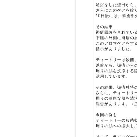
足浴をした翌日から
さらにこのケアを繰
10日後には、褥瘡
その結果
褥瘡回診をされてい
下腿の外側に褥瘡の
このアロマケアをす
指示がありました。
ティートリーは殺菌
以前から、褥瘡から
周りの肌を洗浄する
活用しています。
その結果、褥瘡独特
さらに、ティートリ
周りの健康な肌を清
報告があります。（
今回の例も
ティートリーの殺菌
周りの肌への拡大も
そして、ラベンダー