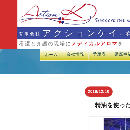
アクションケイ
…
有限会社
看護と介護の現場に
メディカルアロマ
を…
会社情報
予定表
講座申
ホーム
2018/12/10
精油を使っ