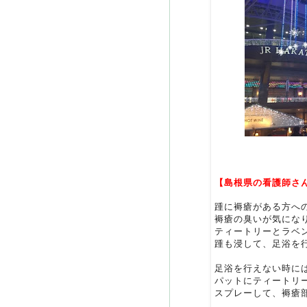
【
島根県の看護師さ
踵に褥瘡がある方へ
褥瘡の臭いが気にな
ティートリーとラベ
踵も浸して、足浴を
足浴を行えない時に
パットにティートリ
スプレーして、褥瘡