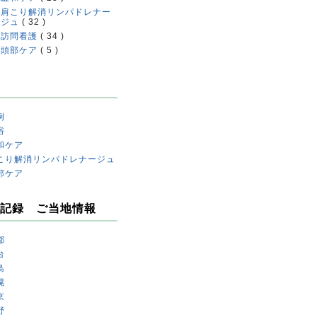
肩こり解消リンパドレナー
ジュ
( 32 )
訪問看護
( 34 )
頭部ケア
( 5 )
例
浴
和ケア
こり解消リンパドレナージュ
部ケア
記録 ご当地情報
都
台
島
幌
京
野