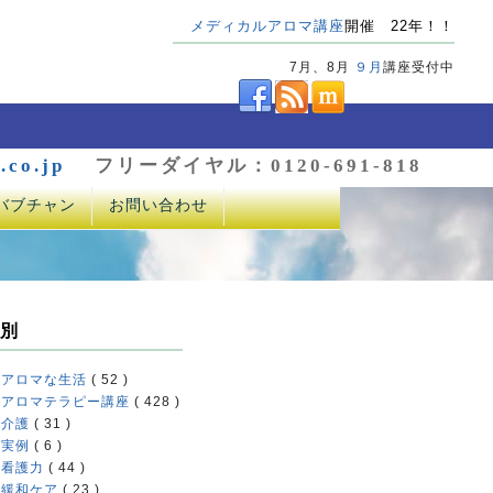
メディカルアロマ講座
開催 22年！！
7月、8月
９月
講座受付中
.co.jp
フリーダイヤル：0120-691-818
バブチャン
お問い合わせ
別
アロマな生活
( 52 )
アロマテラピー講座
( 428 )
介護
( 31 )
実例
( 6 )
看護力
( 44 )
緩和ケア
( 23 )