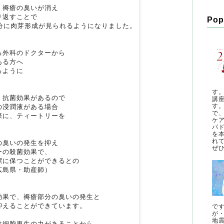
、褥瘡の臭いが消え
り返すことで
Pop
部分に肉芽形成が見られるようになりました。
る外科のドクターから
ある方へ
るように
す
、抗菌効果があるので
講
す
の浸潤液がある場合
で
際に、ティートリーを
ケ
パ
を
れ
の臭いの発生を抑え
ぜひ
ーの殺菌効果で、
潔に保つことができるとの
広島県・助産師）
効果で、褥瘡部分の臭いの発生と
抑えることができています。
で
が
地
は細胞再生の力があることから