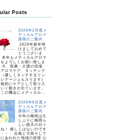
ular Posts
2026年2月度メ
ディカルアロマ
講座のご案内
2026年新年明
けましておめで
とうございま
。 本年もメディカルアロマ
座をよろしくお願い致しま
。 今、医療・介護の現場
、アロマケア、タッチング
ア（優しくタッチするリン
ドレナージュも入ります）
本格的にケアとして取り入
ていく動きが出ています。
この機会にメディカル...
2026年8月度メ
ディカルアロマ
講座のご案内
今年の梅雨は久
しぶりに梅雨ら
しい雨天の日々
すね！ 嬉しくはないのです
・・・・ 台風と大雨そして
震にあわれた地域の皆様 心