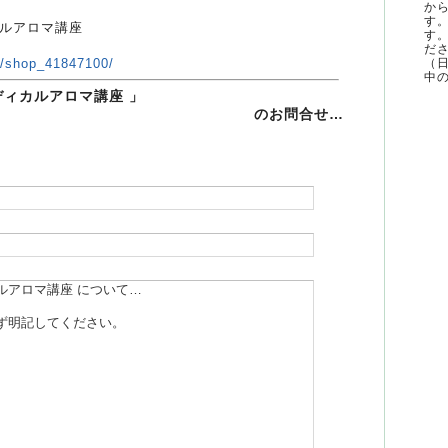
か
す
ルアロマ講座
す
ださ
（
jp/shop_41847100/
中の
ディカルアロマ講座 」
のお問合せ…