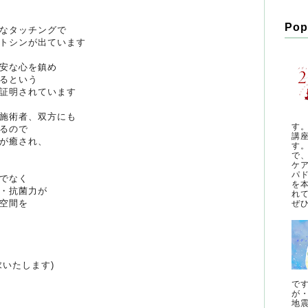
Pop
なタッチングで
トシンが出ています
安な心を鎮め
るという
証明されています
施術者、双方にも
す
るので
講
が癒され、
す
で
ケ
パ
でなく
を
・抗菌力が
れ
空間を
ぜひ
求いたします)
で
が
地