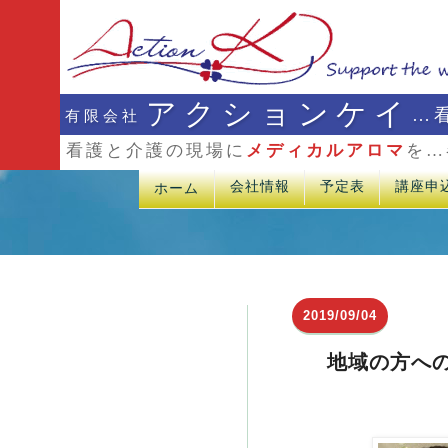
アクションケイ
…
有限会社
看護と介護の現場に
メディカルアロマ
を…
会社情報
予定表
講座申
ホーム
2019/09/04
地域の方へ