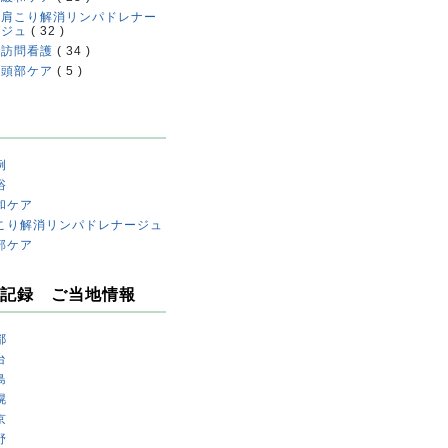
肩こり解消リンパドレナー
ジュ
( 32 )
訪問看護
( 34 )
頭部ケア
( 5 )
例
浴
和ケア
こり解消リンパドレナージュ
部ケア
記録 ご当地情報
都
台
島
幌
京
野