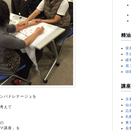
精油
実
手
緩
肩
頭
講座
ンパドレナージュを
京
仙
考えて
広
札
の
東
マ講座」を
長