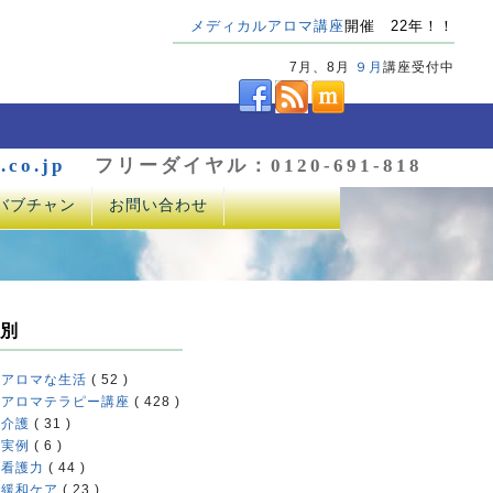
メディカルアロマ講座
開催 22年！！
7月、8月
９月
講座受付中
.co.jp
フリーダイヤル：0120-691-818
バブチャン
お問い合わせ
別
アロマな生活
( 52 )
アロマテラピー講座
( 428 )
介護
( 31 )
実例
( 6 )
看護力
( 44 )
緩和ケア
( 23 )