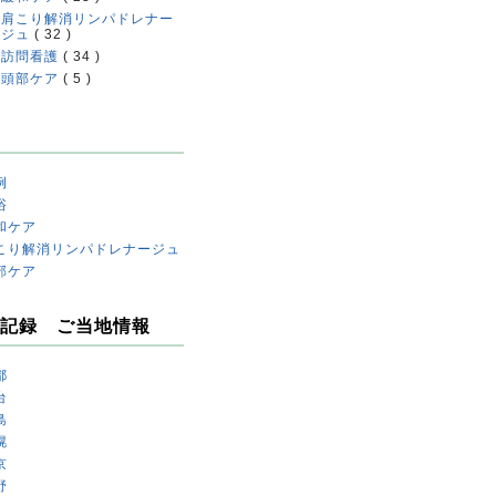
肩こり解消リンパドレナー
ジュ
( 32 )
訪問看護
( 34 )
頭部ケア
( 5 )
例
浴
和ケア
こり解消リンパドレナージュ
部ケア
記録 ご当地情報
都
台
島
幌
京
野