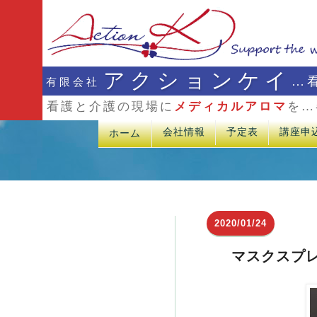
アクションケイ
…
有限会社
看護と介護の現場に
メディカルアロマ
を…
会社情報
予定表
講座申
ホーム
2020/01/24
マスクスプ