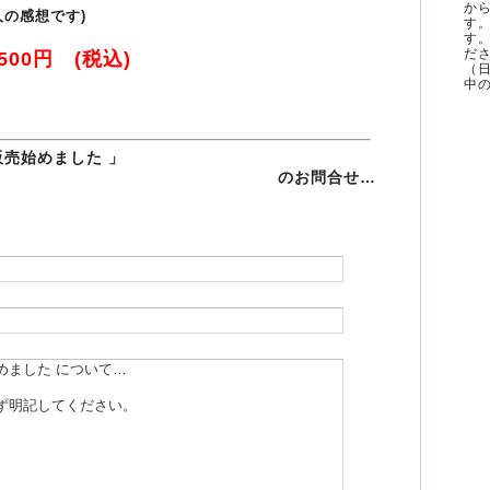
か
人の感想です)
す
す
ださ
500円 (税込)
（
中の
販売始めました 」
のお問合せ…