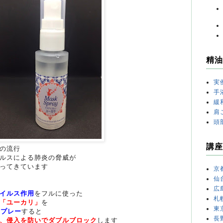
精油
実
手
緩
肩
頭
講座
の流行
ルスによる肺炎の脅威が
ってきています
京
仙
広
イルス作用
をフルに使った
札
「ユーカリ」
を
東
スプレー
すると
長
、侵入を防いでダブルブロック
します