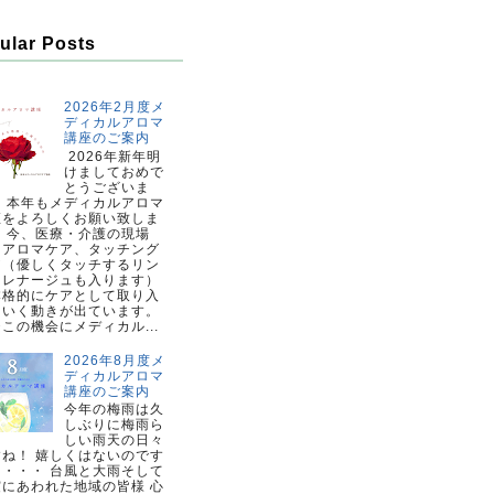
ular Posts
2026年2月度メ
ディカルアロマ
講座のご案内
2026年新年明
けましておめで
とうございま
。 本年もメディカルアロマ
座をよろしくお願い致しま
。 今、医療・介護の現場
、アロマケア、タッチング
ア（優しくタッチするリン
ドレナージュも入ります）
本格的にケアとして取り入
ていく動きが出ています。
この機会にメディカル...
2026年8月度メ
ディカルアロマ
講座のご案内
今年の梅雨は久
しぶりに梅雨ら
しい雨天の日々
すね！ 嬉しくはないのです
・・・・ 台風と大雨そして
震にあわれた地域の皆様 心