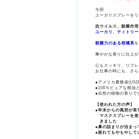
今回
ユーカリスプレーをリ
抗ウイルス、殺菌作用
ユーカリ、ティトリー
殺菌力のある柑橘系
を
爽やかな香りに仕上が
心もスッキリ、リフレ
お仕事の時にも、さら
●アメリカ農務省(US
●100％ピュアな精
●自然の植物の香りで
【使われた方の声】
●年末からの風邪が長
マスクスプレーを使
きました
●鼻の詰まりが治まっ
●疲れてもやもやして