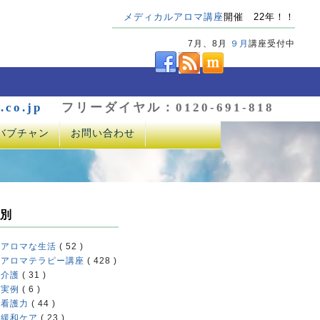
メディカルアロマ講座
開催 22年！！
7月、8月
９月
講座受付中
.co.jp
フリーダイヤル：0120-691-818
バブチャン
お問い合わせ
別
アロマな生活
( 52 )
アロマテラピー講座
( 428 )
介護
( 31 )
実例
( 6 )
看護力
( 44 )
緩和ケア
( 23 )