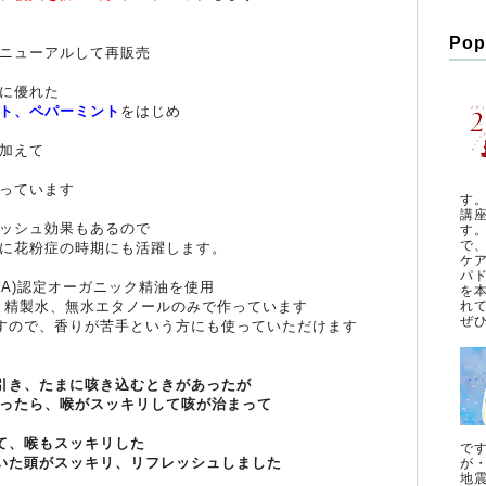
Pop
ニューアルして再販売
に優れた
ト、ペパーミント
をはじめ
加えて
っています
す
講
ッシュ効果もあるので
す
で
に花粉症の時期にも活躍します。
ケ
パ
DA)認定オーガニック精油を使用
を
れ
油と精製水、無水エタノールのみで作っています
ぜひ
すので、香りが苦手という方にも使っていただけます
引き、たまに咳き込むときがあったが
ったら、喉がスッキリして咳が治まって
て、喉もスッキリした
で
いた頭がスッキリ、リフレッシュしました
が
地