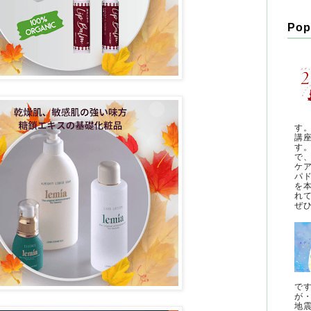
Pop
す
講
す
で
ケ
パ
を
れ
ぜひ
で
が
地