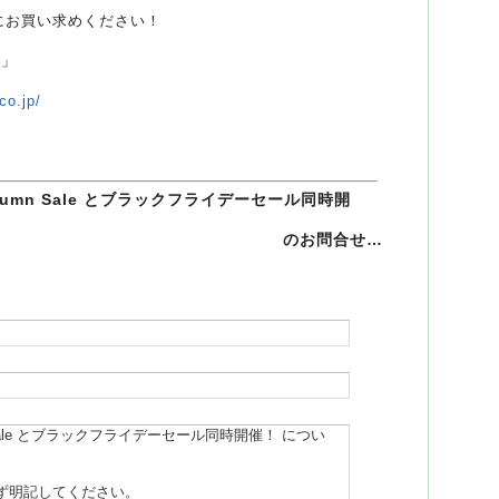
間にお買い求めください！
）」
co.jp/
Autumn Sale とブラックフライデーセール同時開
のお問合せ…