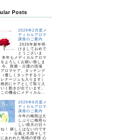
ular Posts
2026年2月度メ
ディカルアロマ
講座のご案内
2026年新年明
けましておめで
とうございま
。 本年もメディカルアロマ
座をよろしくお願い致しま
。 今、医療・介護の現場
、アロマケア、タッチング
ア（優しくタッチするリン
ドレナージュも入ります）
本格的にケアとして取り入
ていく動きが出ています。
この機会にメディカル...
2026年8月度メ
ディカルアロマ
講座のご案内
今年の梅雨は久
しぶりに梅雨ら
しい雨天の日々
すね！ 嬉しくはないのです
・・・・ 台風と大雨そして
震にあわれた地域の皆様 心