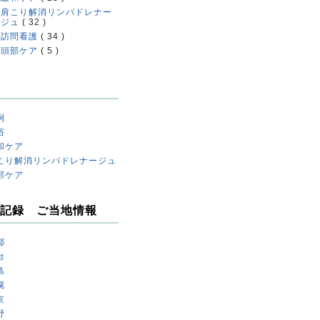
肩こり解消リンパドレナー
ジュ
( 32 )
訪問看護
( 34 )
頭部ケア
( 5 )
例
浴
和ケア
こり解消リンパドレナージュ
部ケア
記録 ご当地情報
都
台
島
幌
京
野