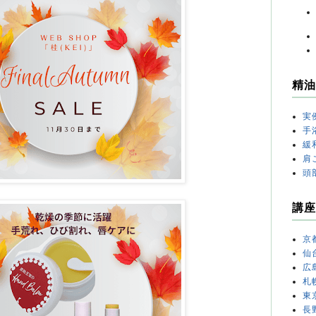
精油
実
手
緩
肩
頭
講座
京
仙
広
札
東
長