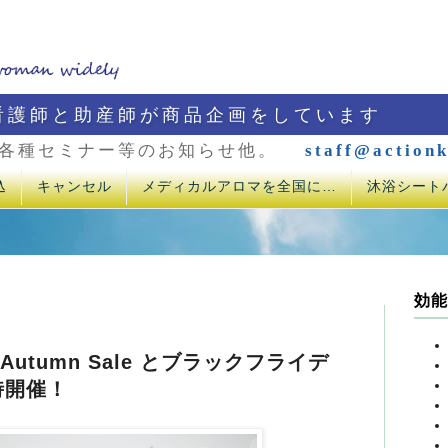
看護師と助産師が商品企画をしています
各種セミナー等のお知らせ他。
staff@actionk
込
キャンセル
メディカルアロマを全国に…
沐浴シート
効能
 Autumn Sale とブラックフライデ
時開催！