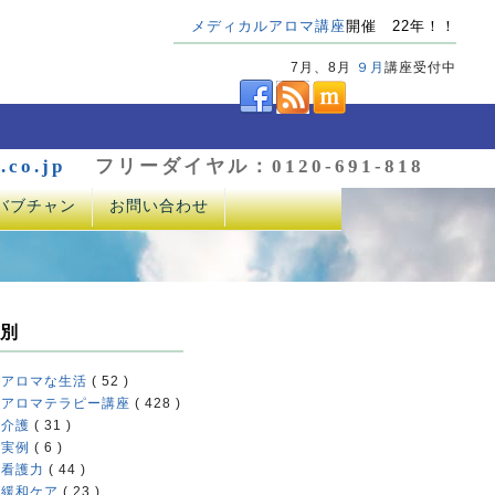
メディカルアロマ講座
開催 22年！！
7月、8月
９月
講座受付中
.co.jp
フリーダイヤル：0120-691-818
バブチャン
お問い合わせ
別
アロマな生活
( 52 )
アロマテラピー講座
( 428 )
介護
( 31 )
実例
( 6 )
看護力
( 44 )
緩和ケア
( 23 )