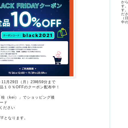
か
す
す
ださ
（
中の
～11月29日（月）23時59分まで
品１０％OFFのクーポン配布中！
p「桂（kei）」でショッピング後
ード
力ください
FFとなります。