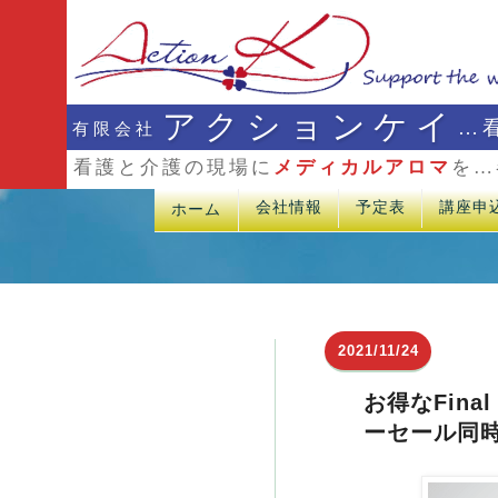
アクションケイ
…
有限会社
看護と介護の現場に
メディカルアロマ
を…
会社情報
予定表
講座申
ホーム
2021/11/24
お得なFinal
ーセール同