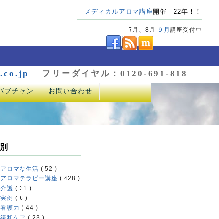
メディカルアロマ講座
開催 22年！！
7月、8月
９月
講座受付中
.co.jp
フリーダイヤル：0120-691-818
バブチャン
お問い合わせ
別
アロマな生活
( 52 )
アロマテラピー講座
( 428 )
介護
( 31 )
実例
( 6 )
看護力
( 44 )
緩和ケア
( 23 )