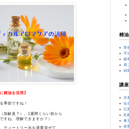
精油
実
手
緩
肩
頭
講座
に精油を活用】
京
る季節ですね！
仙
広
（加齢臭？）、1週間くらい前から
札
ですね、理解できますか？）
東
長
、ティートリー水を適量混ぜて