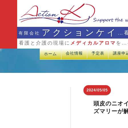
アクションケイ
…
有限会社
看護と介護の現場に
メディカルアロマ
を…
会社情報
予定表
講座申
ホーム
2024/05/05
頭皮のニオ
ズマリーが