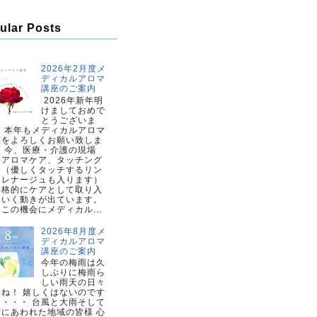
ular Posts
2026年2月度メ
ディカルアロマ
講座のご案内
2026年新年明
けましておめで
とうございま
。 本年もメディカルアロマ
座をよろしくお願い致しま
。 今、医療・介護の現場
、アロマケア、タッチング
ア（優しくタッチするリン
ドレナージュも入ります）
本格的にケアとして取り入
ていく動きが出ています。
この機会にメディカル...
2026年8月度メ
ディカルアロマ
講座のご案内
今年の梅雨は久
しぶりに梅雨ら
しい雨天の日々
すね！ 嬉しくはないのです
・・・・ 台風と大雨そして
震にあわれた地域の皆様 心