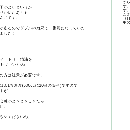
か
す
子がよいというか
す
りかいたあとも
ださ
んじです。
（
中の
があるのでダブルの効果で一番気になっていた
ました！
ィートリー精油を
使用くださいね。
の方は注意が必要です。
.1％濃度(500ccに10滴の場合)ですので
すが
心臓がどきどきしきたら
い。
やめくださいね。