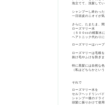
泡立てて、洗髪してい
シャンプーし終わった
一日頭皮のニオイが気
さらに、たまたま、間
ローズマリー水
（５００ccの精製水
ヘアトニック代わりに
ローズマリーはハーブ
ローズマリーは毛根を
抜け毛やふけを防ぎま
特に黒髪には自然な色
（私はどちらかという
それで
ローズマリー水を
セルフヘッドリンパド
シャンプー後のドライ
頭髪に振りかけて使用