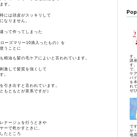
ます。
Pop
時には頭皮がスッキリして
になりません。
違って作ってしまった
にローズマリー10滴入ったもの）を
使うことに
す
も精油も髪の毛ケアによいと言われています。
講
す
刺激して髪質を強くして
で
ケ
す。
パ
を
を引き出すと言われています。
れ
ぜひ
ともともとが茶系ですが）
レナージュを行うときや
で
ヤーで乾かすときに、
が
したところ
地