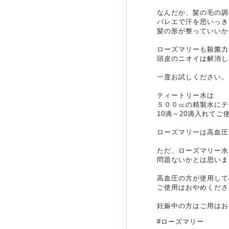
なんだか、髪の毛の調
バレエで汗を思いっき
髪の形が整っていいか
ローズマリーも殺菌力
頭皮のニオイは解消し
一度お試しください。
ティートリー水は
５００㏄の精製水にテ
10滴～20滴入れてご
ローズマリーは高血圧
ただ、ローズマリー水は0
問題ないかとは思いま
高血圧の方が使用して
ご使用はおやめくださ
妊娠中の方はご用はお
#ローズマリー