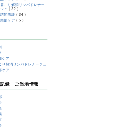
肩こり解消リンパドレナー
ジュ
( 32 )
訪問看護
( 34 )
頭部ケア
( 5 )
例
浴
和ケア
こり解消リンパドレナージュ
部ケア
記録 ご当地情報
都
台
島
幌
京
野