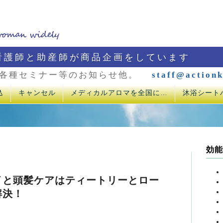
看護師と助産師が商品企画をしています
各種セミナー等のお知らせ他。
staff@actionk
込
キャンセル
メディカルアロマを全国に…
沐浴シート
効能
イと頭髪ケアはティートリーとロー
解決！