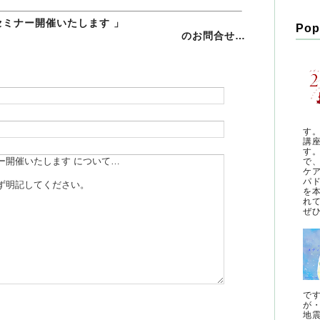
セミナー開催いたします 」
Pop
のお問合せ…
す
講
す
で
ケ
パ
を
れ
ぜひ
で
が
地