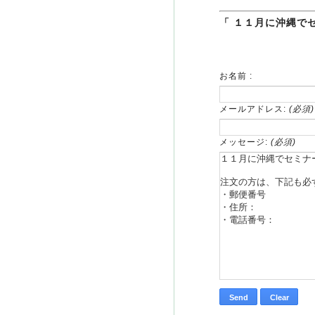
「 １１月に沖縄で
お名前 :
メールアドレス:
(必須)
メッセージ:
(必須)