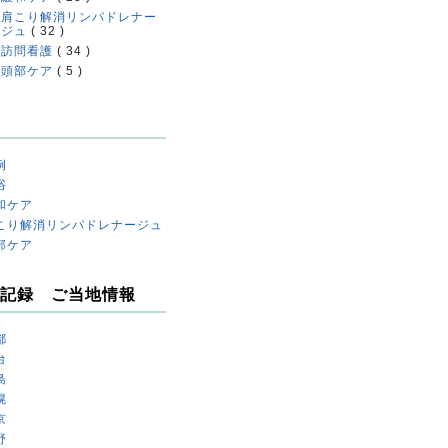
肩こり解消リンパドレナー
ジュ
( 32 )
訪問看護
( 34 )
頭部ケア
( 5 )
例
浴
和ケア
こり解消リンパドレナージュ
部ケア
記録 ご当地情報
都
台
島
幌
京
野