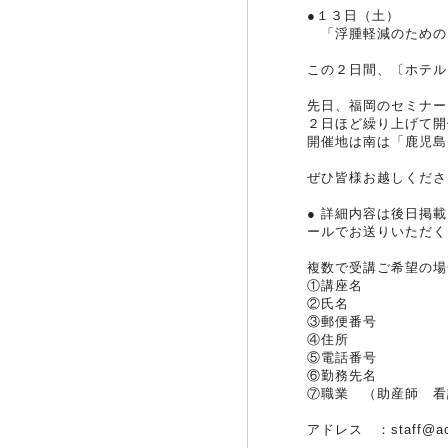
●１３日（土）
「浮腫軽減のための
この２日間、〔ホテル
先日、福岡のセミナー
２日ほど繰り上げて開
開催地は南は「鹿児島
ぜひ皆様お越しくださ
● 詳細内容は後日掲
ールでお送りいただく
複数で受講ご希望の場
①講座名
②氏名
③郵便番号
④住所
⑤電話番号
⑥勤務先名
⑦職業 （助産師 看
アドレス ：staff@acti