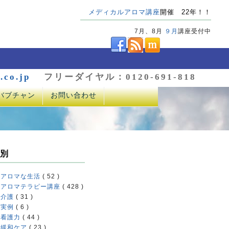
メディカルアロマ講座
開催 22年！！
7月、8月
９月
講座受付中
.co.jp
フリーダイヤル：0120-691-818
バブチャン
お問い合わせ
別
アロマな生活
( 52 )
アロマテラピー講座
( 428 )
介護
( 31 )
実例
( 6 )
看護力
( 44 )
緩和ケア
( 23 )