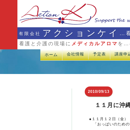
アクションケイ
…
有限会社
看護と介護の現場に
メディカルアロマ
を…
会社情報
予定表
講座申
ホーム
2010/09/13
１１月に沖
●１１月１２日（金）
「おっぱいのための