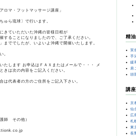
アロマ・フットマッサージ講座」
ちゅら琉球〕で行います。
にきていただいた沖縄の皆様日程が
精油
催することになりましたので、ご了承ください。
」まででしたが、いよいよ沖縄で開催いたします。
実
い。
手
緩
載いたします お申込はＦＡＸまたはメールで・・・ メ
肩
ときは次の内容をご記入ください。
頭
合は代表者の方のご住所をご記入下さい。
講座
京
仙
広
護師 その他）
札
東
onk.co.jp
長