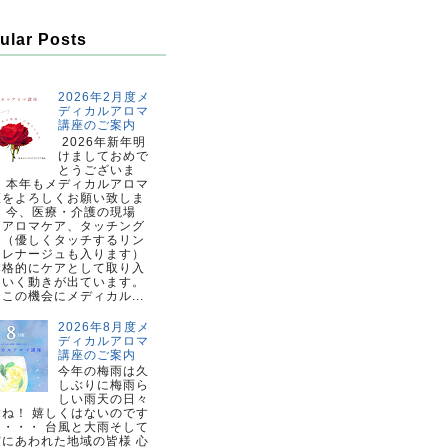
ular Posts
2026年2月度メ
ディカルアロマ
講座のご案内
2026年新年明
けましておめで
とうございま
。 本年もメディカルアロマ
座をよろしくお願い致しま
。 今、医療・介護の現場
、アロマケア、タッチング
ア（優しくタッチするリン
ドレナージュも入ります）
本格的にケアとして取り入
ていく動きが出ています。
この機会にメディカル...
2026年8月度メ
ディカルアロマ
講座のご案内
今年の梅雨は久
しぶりに梅雨ら
しい雨天の日々
すね！ 嬉しくはないのです
・・・・ 台風と大雨そして
震にあわれた地域の皆様 心