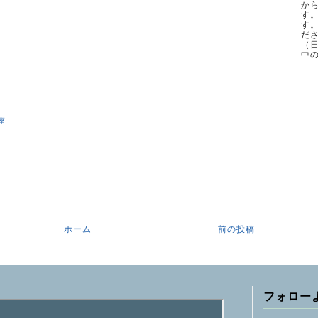
か
す
す
ださ
（
中の
座
ホーム
前の投稿
フォロー