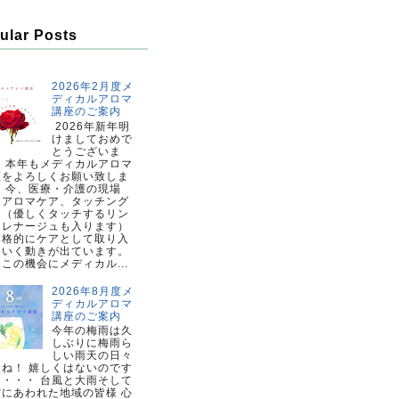
ular Posts
2026年2月度メ
ディカルアロマ
講座のご案内
2026年新年明
けましておめで
とうございま
。 本年もメディカルアロマ
座をよろしくお願い致しま
。 今、医療・介護の現場
、アロマケア、タッチング
ア（優しくタッチするリン
ドレナージュも入ります）
本格的にケアとして取り入
ていく動きが出ています。
この機会にメディカル...
2026年8月度メ
ディカルアロマ
講座のご案内
今年の梅雨は久
しぶりに梅雨ら
しい雨天の日々
すね！ 嬉しくはないのです
・・・・ 台風と大雨そして
震にあわれた地域の皆様 心