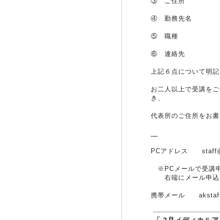
③ ご住所
④ 勤務先名
⑤ 職種
⑥ 連絡先
上記６点について明記
お二人以上で受講をご
き、
代表所のご住所をお書
PCアドレス
staff
※PCメールで受講申
右端にメール申込用
携帯メール
aksta