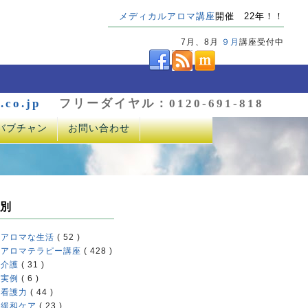
メディカルアロマ講座
開催 22年！！
7月、8月
９月
講座受付中
.co.jp
フリーダイヤル：0120-691-818
バブチャン
お問い合わせ
別
アロマな生活
( 52 )
アロマテラピー講座
( 428 )
介護
( 31 )
実例
( 6 )
看護力
( 44 )
緩和ケア
( 23 )