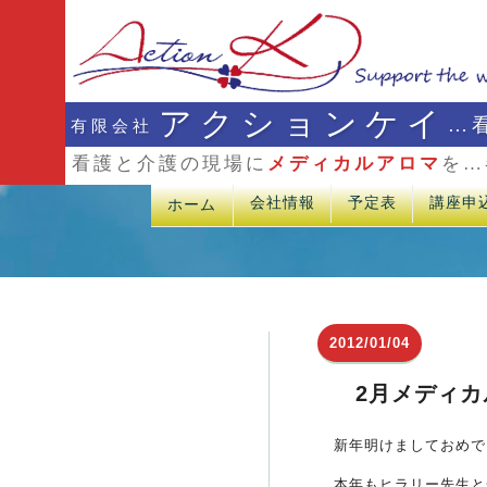
アクションケイ
…
有限会社
看護と介護の現場に
メディカルアロマ
を…
会社情報
予定表
講座申
ホーム
2012/01/04
2月メディ
新年明けましておめで
本年もヒラリー先生と