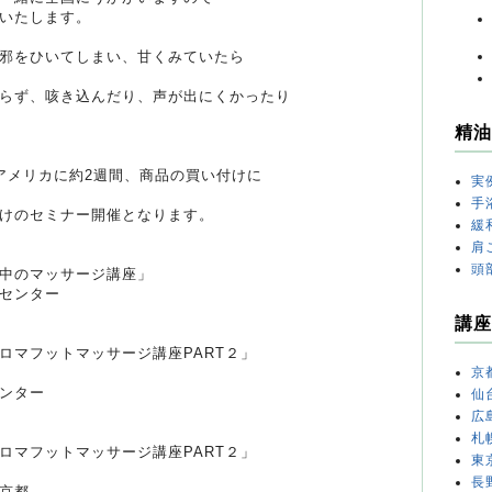
いたします。
邪をひいてしまい、甘くみていたら
らず、咳き込んだり、声が出にくかったり
精油
アメリカに約2週間、商品の買い付けに
実
手
けのセミナー開催となります。
緩
肩
頭
中のマッサージ講座」
センター
講座
ロマフットマッサージ講座PART２」
京
ンター
仙
広
札
ロマフットマッサージ講座PART２」
東
長
京都