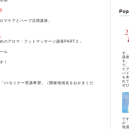
京
Pop
ロマケアとハーブ活用講座」
島
めのアロマ・フットマッサージ講座PART２」
ホール
す
講
す
す！
で
ケ
パ
を
れ
「○○セミナー受講希望」（開催地域名をおかきくだ
ぜひ
で
が
地