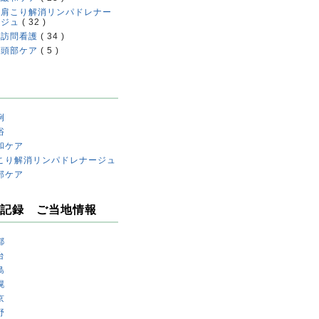
肩こり解消リンパドレナー
ジュ
( 32 )
訪問看護
( 34 )
頭部ケア
( 5 )
例
浴
和ケア
こり解消リンパドレナージュ
部ケア
記録 ご当地情報
都
台
島
幌
京
野