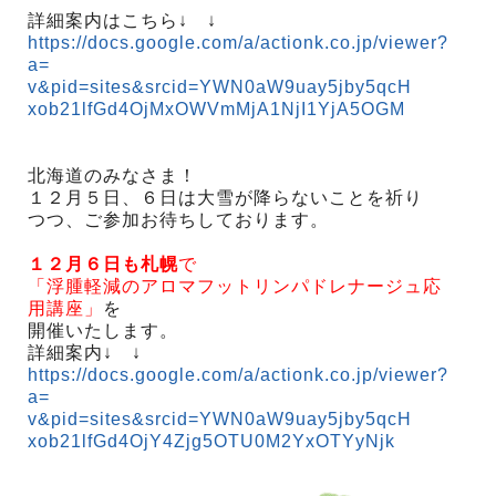
詳細案内はこちら↓ ↓
https://docs.google.com/a/actionk.co.jp/viewer?
a=
v&pid=sites&srcid=YWN0aW9uay5jby5qcH
xob21lfGd4OjMxOWVmMjA1NjI1YjA5OGM
北海道のみなさま！
１２月５日、６日は大雪が降らないことを祈り
つつ、ご参加お待ちしております。
１２月６日も札幌
で
「浮腫軽減のアロマフットリンパドレナージュ応
用講座」
を
開催いたします。
詳細案内↓ ↓
https://docs.google.com/a/actionk.co.jp/viewer?
a=
v&pid=sites&srcid=YWN0aW9uay5jby5qcH
xob21lfGd4OjY4Zjg5OTU0M2YxOTYyNjk