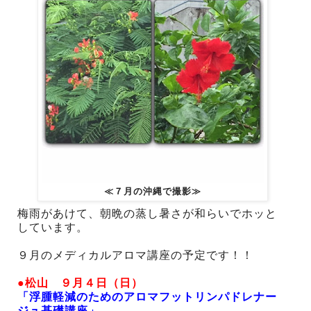
≪７月の沖縄で撮影≫
梅雨があけて、朝晩の蒸し暑さが和らいでホッと
しています。
９月のメディカルアロマ講座の予定です！！
●松山 ９月４日（日）
「浮腫軽減のためのアロマフットリンパドレナー
ジュ基礎講座」