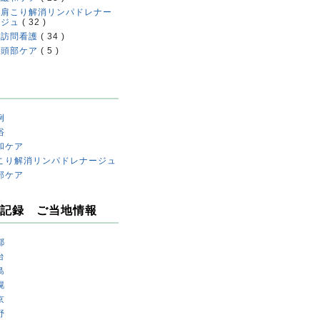
肩こり解消リンパドレナー
ジュ
( 32 )
訪問看護
( 34 )
頭部ケア
( 5 )
例
浴
和ケア
こり解消リンパドレナージュ
部ケア
記録 ご当地情報
都
台
島
幌
京
野