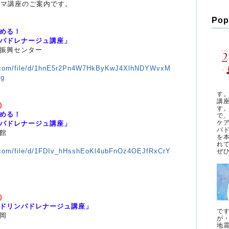
ロマ講座のご案内です。
Pop
）
める！
ドレナージュ講座」
振興センター
le.com/file/d/1hnE5r2Pn4W7HkByKwJ4XlhNDYWvxM
ng
す
講
日）
す
める！
で
ケ
ドレナージュ講座」
パ
館
を
れ
le.com/file/d/1FDIv_hHsshEoKl4ubFnOz4OEJfRxCrY
ぜひ
土）
ドリンパドレナージュ講座」
で
岡
が
地