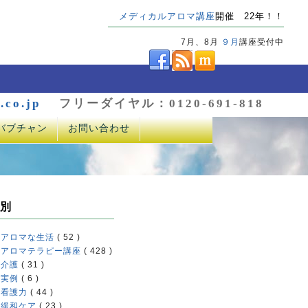
メディカルアロマ講座
開催 22年！！
7月、8月
９月
講座受付中
.co.jp
フリーダイヤル：0120-691-818
バブチャン
お問い合わせ
別
アロマな生活
( 52 )
アロマテラピー講座
( 428 )
介護
( 31 )
実例
( 6 )
看護力
( 44 )
緩和ケア
( 23 )