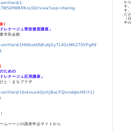
か
com/file/d/1-
す
7MSDfWKRKoL6Qr/view?usp=sharing
す
ださ
（
中の
（金）
ドレナージュ実技復習講座」
業市民会館
le.com/file/d/1Hl0AxbDNEu6jGyTL4OcMKZT0VPgR9
g
金）
のための
ドレナージュ応用講座」
ひと・まちプラザ
e.com/file/d/16vkmuxAQoVjlBaLPQtxndqbxHXiY1J
g
！
ームページの講座申込サイトから