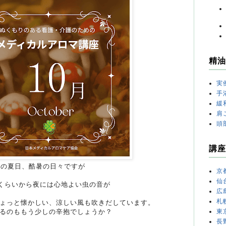
精油
実
手
緩
肩
頭
講座
えの夏日、酷暑の日々ですが
京
仙
日くらいから夜には心地よい虫の音が
広
札
ょっと懐かしい、涼しい風も吹きだしています。
東
るのももう少しの辛抱でしょうか？
長