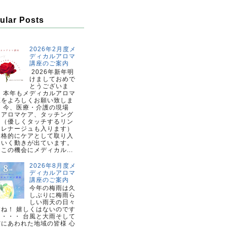
ular Posts
2026年2月度メ
ディカルアロマ
講座のご案内
2026年新年明
けましておめで
とうございま
。 本年もメディカルアロマ
座をよろしくお願い致しま
。 今、医療・介護の現場
、アロマケア、タッチング
ア（優しくタッチするリン
ドレナージュも入ります）
本格的にケアとして取り入
ていく動きが出ています。
この機会にメディカル...
2026年8月度メ
ディカルアロマ
講座のご案内
今年の梅雨は久
しぶりに梅雨ら
しい雨天の日々
すね！ 嬉しくはないのです
・・・・ 台風と大雨そして
震にあわれた地域の皆様 心