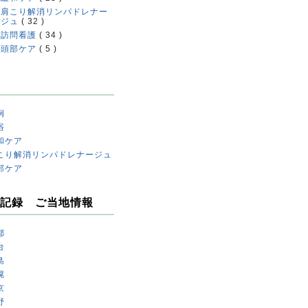
肩こり解消リンパドレナー
ジュ
( 32 )
訪問看護
( 34 )
頭部ケア
( 5 )
例
浴
和ケア
こり解消リンパドレナージュ
部ケア
記録 ご当地情報
都
台
島
幌
京
野