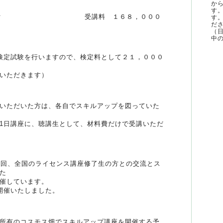
か
す
、2昼食付 受講料 １６８，０００
す
ださ
（
中の
検定試験を行いますので、検定料として２１，０００
いただきます）
いただいた方は、各自でスキルアップを図っていた
1日講座に、聴講生として、材料費だけで受講いただ
2回、全国のライセンス講座修了生の方との交流とス
た
催しています。
開催いたしました。
所有のコスモス畑でスキルアップ講座を開催する予