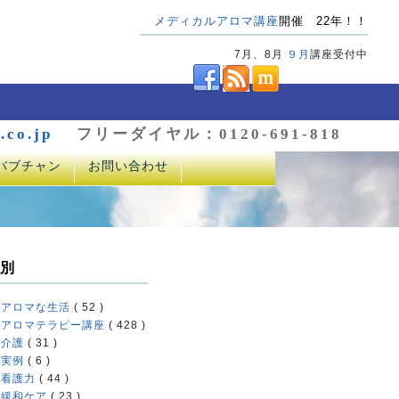
メディカルアロマ講座
開催 22年！！
7月、8月
９月
講座受付中
.co.jp
フリーダイヤル：0120-691-818
バブチャン
お問い合わせ
別
アロマな生活
( 52 )
アロマテラピー講座
( 428 )
介護
( 31 )
実例
( 6 )
看護力
( 44 )
緩和ケア
( 23 )