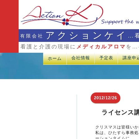
アクションケイ
…
有限会社
看護と介護の現場に
メディカルアロマ
を…
会社情報
予定表
講座申
ホーム
2012/12/26
ライセンス
クリスマスは皆様いか
私は、ひたすら事務処
ーションタイムに