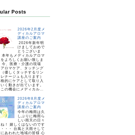
ular Posts
2026年2月度メ
ディカルアロマ
講座のご案内
2026年新年明
けましておめで
とうございま
。 本年もメディカルアロマ
座をよろしくお願い致しま
。 今、医療・介護の現場
、アロマケア、タッチング
ア（優しくタッチするリン
ドレナージュも入ります）
本格的にケアとして取り入
ていく動きが出ています。
この機会にメディカル...
2026年8月度メ
ディカルアロマ
講座のご案内
今年の梅雨は久
しぶりに梅雨ら
しい雨天の日々
すね！ 嬉しくはないのです
・・・・ 台風と大雨そして
震にあわれた地域の皆様 心