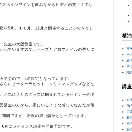
でスペインワインを飲みながらビデオ鑑賞！！でし
座を5月、１１月、12月と開催することができまし
精油
ー先生の大阪教室です。
実
かねていますので、ハーブとアロマオイルの香りに
手
緩
肩
頭
ろですので、6名限定となっています。
さらにピーターラビット、クリスマスグッズなどな
講座
、お気に入りのグッズに囲まれているセミナー会場
京
受講生の方から、家にいるような感じでなんだか落
仙
広
い期間ですが、密度の濃い講座となっています。
札
東
、6月にライセンス講座を開催予定です。
長