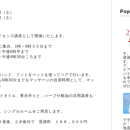
Pop
3日（土）
5日（土）
イセンス講座として開催いたします。
に集合、1時～6時３０分まで
～午後6時半まで
す
～午後4時30分ころまで
講
す
で
ケ
パ
ハンド、フットをベットを使ってペアで行います。
を
ら6時30分までをマッサージの自習時間として、マッ
れ
。
ぜひ
ドオイル、香水作りと、ハーブや精油の活用講座も
、シングルルームをご用意します。
で
２昼食、２夕食付で 受講料 １８８，０００円
が
地