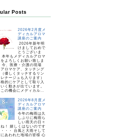
ular Posts
2026年2月度メ
ディカルアロマ
講座のご案内
2026年新年明
けましておめで
とうございま
。 本年もメディカルアロマ
座をよろしくお願い致しま
。 今、医療・介護の現場
、アロマケア、タッチング
ア（優しくタッチするリン
ドレナージュも入ります）
本格的にケアとして取り入
ていく動きが出ています。
この機会にメディカル...
2026年8月度メ
ディカルアロマ
講座のご案内
今年の梅雨は久
しぶりに梅雨ら
しい雨天の日々
すね！ 嬉しくはないのです
・・・・ 台風と大雨そして
震にあわれた地域の皆様 心