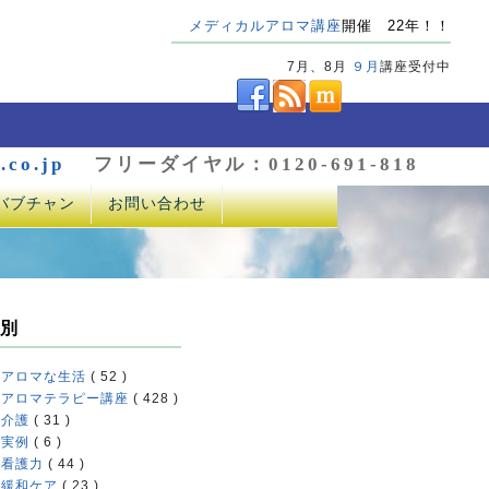
メディカルアロマ講座
開催 22年！！
7月、8月
９月
講座受付中
.co.jp
フリーダイヤル：0120-691-818
バブチャン
お問い合わせ
別
アロマな生活
( 52 )
アロマテラピー講座
( 428 )
介護
( 31 )
実例
( 6 )
看護力
( 44 )
緩和ケア
( 23 )