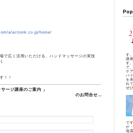
Pop
.com/a/actionk.co.jp/home/
す
場で広く活用いただける、ハンドマッサージの実技
講
く
す
で
ケ
パ
す！！
を
れ
ぜひ
ッサージ講座のご案内 」
のお問合せ…
で
が
地