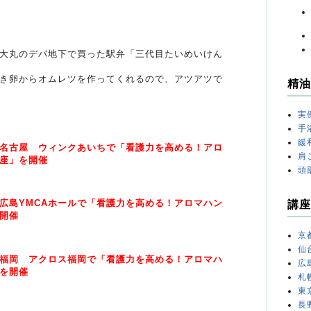
大丸のデパ地下で買った駅弁「三代目たいめいけん
き卵からオムレツを作ってくれるので、アツアツで
精油
実
手
緩
名古屋 ウィンクあいちで「看護力を高める！アロ
肩
座」を開催
頭
広島YMCAホールで「看護力を高める！アロマハン
講座
開催
京
仙
福岡 アクロス福岡で「看護力を高める！アロマハ
広
を開催
札
東
長