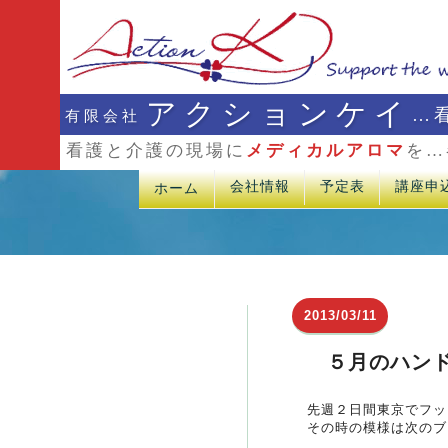
アクションケイ
…
有限会社
看護と介護の現場に
メディカルアロマ
を…
会社情報
予定表
講座申
ホーム
2013/03/11
５月のハン
先週２日間東京でフッ
その時の模様は次のブ