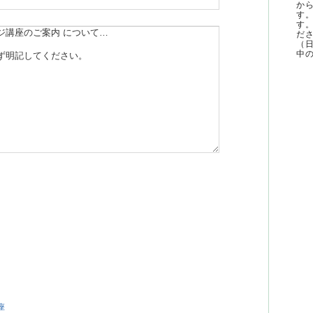
か
す
す
ださ
（
中の
座