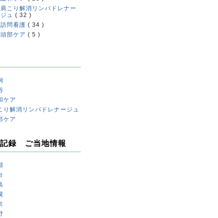
肩こり解消リンパドレナー
ジュ
( 32 )
訪問看護
( 34 )
頭部ケア
( 5 )
例
浴
和ケア
こり解消リンパドレナージュ
部ケア
記録 ご当地情報
都
台
島
幌
京
野