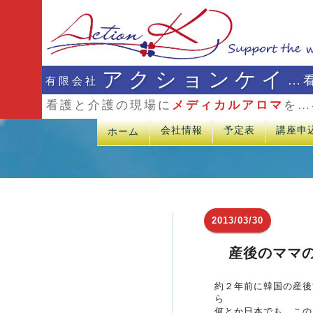
アクションケイ
…
有限会社
看護と介護の現場に
メディカルアロマ
を…
会社情報
予定表
講座申
ホーム
2013/03/30
産後のママ
約２年前に韓国の産後
ら
何とか日本でも、この