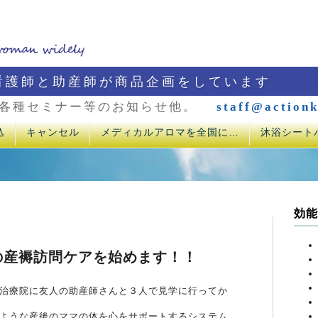
看護師と助産師が商品企画をしています
各種セミナー等のお知らせ他。
staff@actionk
込
キャンセル
メディカルアロマを全国に…
沐浴シート
効能
の産褥訪問ケアを始めます！！
治療院に友人の助産師さんと３人で見学に行ってか
ような産後のママの体を心をサポートするシステム