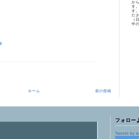
か
す
す
ださ
（
中の
座
ホーム
前の投稿
フォロー
Tweets by a