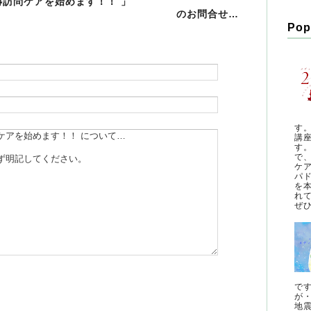
褥訪問ケアを始めます！！ 」
のお問合せ…
Pop
す
講
す
で
ケ
パ
を
れ
ぜひ
で
が
地