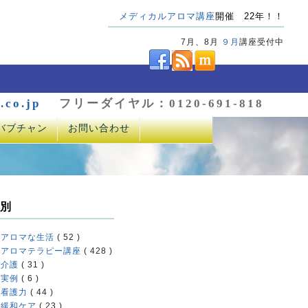
メディカルアロマ講座
開催 22年！！
7月、8月
９月
講座受付中
.co.jp
フリーダイヤル：0120-691-818
バブチャン
お問い合わせ
別
アロマな生活
( 52 )
アロマテラピー講座
( 428 )
介護
( 31 )
実例
( 6 )
看護力
( 44 )
緩和ケア
( 23 )