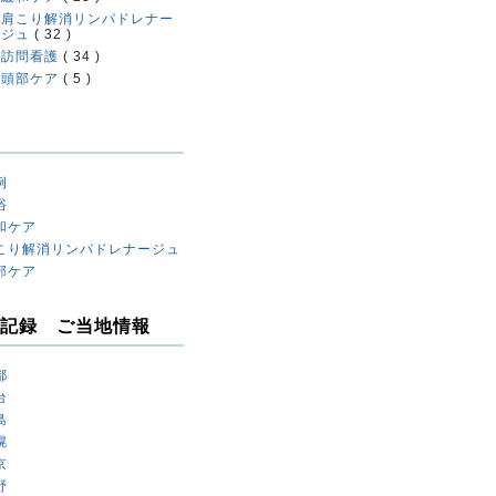
肩こり解消リンパドレナー
ジュ
( 32 )
訪問看護
( 34 )
頭部ケア
( 5 )
例
浴
和ケア
こり解消リンパドレナージュ
部ケア
記録 ご当地情報
都
台
島
幌
京
野