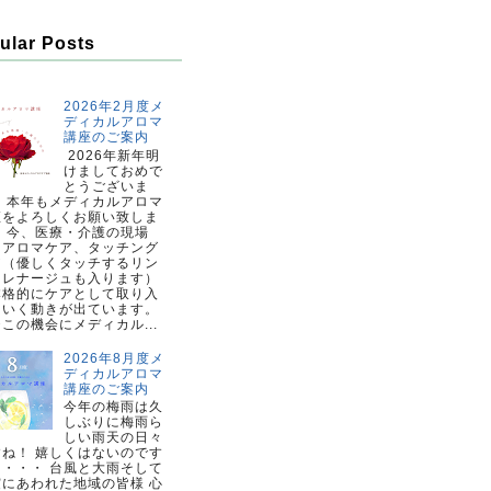
ular Posts
2026年2月度メ
ディカルアロマ
講座のご案内
2026年新年明
けましておめで
とうございま
。 本年もメディカルアロマ
座をよろしくお願い致しま
。 今、医療・介護の現場
、アロマケア、タッチング
ア（優しくタッチするリン
ドレナージュも入ります）
本格的にケアとして取り入
ていく動きが出ています。
この機会にメディカル...
2026年8月度メ
ディカルアロマ
講座のご案内
今年の梅雨は久
しぶりに梅雨ら
しい雨天の日々
すね！ 嬉しくはないのです
・・・・ 台風と大雨そして
震にあわれた地域の皆様 心