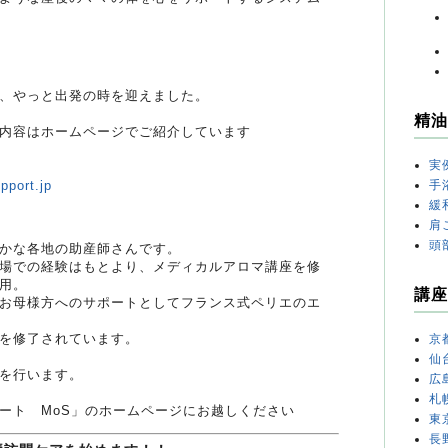
、やっと出発の時を迎えました。
精油
内容はホームページでご紹介しています
実
手
pport.jp
緩
肩
頭
かな各地の助産師さんです。
場での経験はもとより、メディカルアロマ講座を修
用。
講座
お母様方へのサポートとしてフランス式ペリエのエ
を修了されています。
京
仙
を行います。
広
札
ート MoS」のホームページにお越しください
東
長