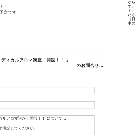
か
す
！！
す
予定です
ださ
（
中の
メディカルアロマ講座！開設！！ 」
のお問合せ…