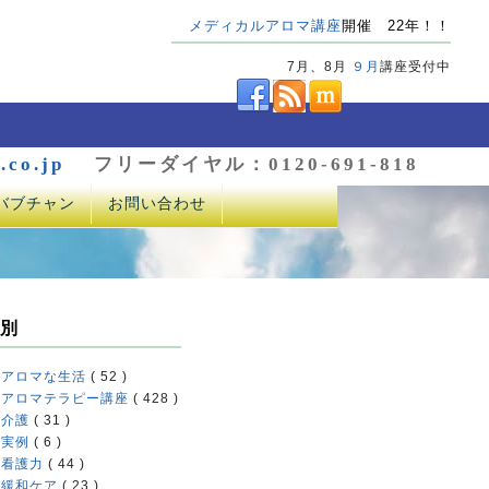
メディカルアロマ講座
開催 22年！！
7月、8月
９月
講座受付中
.co.jp
フリーダイヤル：0120-691-818
バブチャン
お問い合わせ
別
アロマな生活
( 52 )
アロマテラピー講座
( 428 )
介護
( 31 )
実例
( 6 )
看護力
( 44 )
緩和ケア
( 23 )