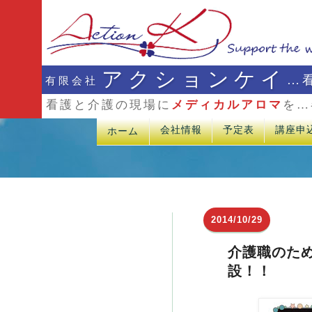
アクションケイ
…
有限会社
看護と介護の現場に
メディカルアロマ
を…
会社情報
予定表
講座申
ホーム
2014/10/29
介護職のた
設！！