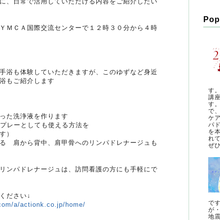
に、日常で活用していただける内容をご紹介したい
Pop
ＹＭＣＡ国際交流センターで１２時３０分から４時
手浴も体験していただきますが、このゆずなど身近
浴もご紹介します
す
講
す
で
った洗浄液を作ります
ケ
プレーとしても使える方法を
パ
を
す）
れ
る 肩から背中、肩甲骨へのリンパドレナージュも
ぜひ
リンパドレナージュは、訪問看護の方にも手軽にで
ください↓
で
.com/a/actionk.co.jp/home/
が
地