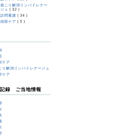
肩こり解消リンパドレナー
ジュ
( 32 )
訪問看護
( 34 )
頭部ケア
( 5 )
例
浴
和ケア
こり解消リンパドレナージュ
部ケア
記録 ご当地情報
都
台
島
幌
京
野