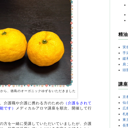
精油
実
手
緩
肩
頭
講座
生から、徳島のオーガニックゆずをいただきました
京
仙
、介護職や介護に携わる方のための
（介護をされて
能です）
メディカルアロマ講座を順次、開催して行
広
札
東
の方を一緒に受講していただいていましたが、介護
長