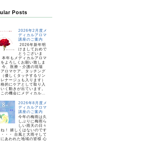
ular Posts
2026年2月度メ
ディカルアロマ
講座のご案内
2026年新年明
けましておめで
とうございま
。 本年もメディカルアロマ
座をよろしくお願い致しま
。 今、医療・介護の現場
、アロマケア、タッチング
ア（優しくタッチするリン
ドレナージュも入ります）
本格的にケアとして取り入
ていく動きが出ています。
この機会にメディカル...
2026年8月度メ
ディカルアロマ
講座のご案内
今年の梅雨は久
しぶりに梅雨ら
しい雨天の日々
すね！ 嬉しくはないのです
・・・・ 台風と大雨そして
震にあわれた地域の皆様 心