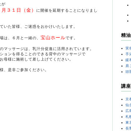
たが
８月３１日（金）
に開催を延期することになりまし
ていた皆様、ご迷惑をおかけいたします。
精油
宝山ホール
場は、６月と一緒の、
です。
実
のマッサージは、乳汁分促進に活用されています。
ションを得ることのできる背中のマッサージで
手
お母様に施術して差し上げてください。
緩
肩
様、是非ご参加ください。
頭
講座
京
仙
広
札
東
長