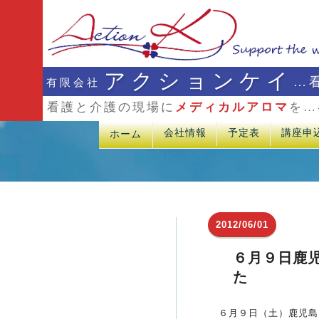
アクションケイ
…
有限会社
看護と介護の現場に
メディカルアロマ
を…
会社情報
予定表
講座申
ホーム
2012/06/01
６月９日鹿
た
６月９日（土）鹿児島