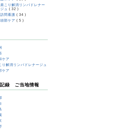
肩こり解消リンパドレナー
ジュ
( 32 )
訪問看護
( 34 )
頭部ケア
( 5 )
例
浴
和ケア
こり解消リンパドレナージュ
部ケア
記録 ご当地情報
都
台
島
幌
京
野