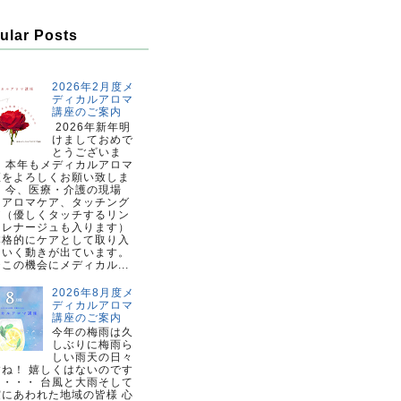
ular Posts
2026年2月度メ
ディカルアロマ
講座のご案内
2026年新年明
けましておめで
とうございま
。 本年もメディカルアロマ
座をよろしくお願い致しま
。 今、医療・介護の現場
、アロマケア、タッチング
ア（優しくタッチするリン
ドレナージュも入ります）
本格的にケアとして取り入
ていく動きが出ています。
この機会にメディカル...
2026年8月度メ
ディカルアロマ
講座のご案内
今年の梅雨は久
しぶりに梅雨ら
しい雨天の日々
すね！ 嬉しくはないのです
・・・・ 台風と大雨そして
震にあわれた地域の皆様 心