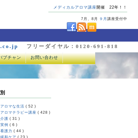
メディカルアロマ講座
開催 22年！！
7月、8月
９月
講座受付中
.co.jp
フリーダイヤル：0120-691-818
バブチャン
お問い合わせ
別
アロマな生活
( 52 )
アロマテラピー講座
( 428 )
介護
( 31 )
実例
( 6 )
看護力
( 44 )
緩和ケア
( 23 )