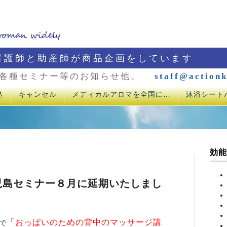
看護師と助産師が商品企画をしています
各種セミナー等のお知らせ他。
staff@actionk
込
キャンセル
メディカルアロマを全国に…
沐浴シート
効能
児島セミナー８月に延期いたしまし
「おっぱいのための背中のマッサージ講
で