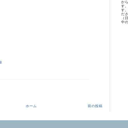
か
す
す
ださ
（
中の
座
ホーム
前の投稿