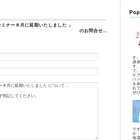
Pop
セミナー８月に延期いたしました 」
のお問合せ…
す
講
す
で
ケ
パ
を
れ
ぜひ
で
が
地