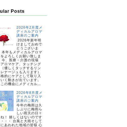
ular Posts
2026年2月度メ
ディカルアロマ
講座のご案内
2026年新年明
けましておめで
とうございま
。 本年もメディカルアロマ
座をよろしくお願い致しま
。 今、医療・介護の現場
、アロマケア、タッチング
ア（優しくタッチするリン
ドレナージュも入ります）
本格的にケアとして取り入
ていく動きが出ています。
この機会にメディカル...
2026年8月度メ
ディカルアロマ
講座のご案内
今年の梅雨は久
しぶりに梅雨ら
しい雨天の日々
すね！ 嬉しくはないのです
・・・・ 台風と大雨そして
震にあわれた地域の皆様 心