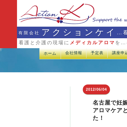
アクションケイ
…
有限会社
看護と介護の現場に
メディカルアロマ
を…
会社情報
予定表
講座申
ホーム
2012/06/04
名古屋で妊
アロマケア
た！