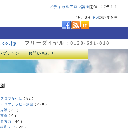
メディカルアロマ講座
開催 22年！！
7月、8月
９月
講座受付中
.co.jp
フリーダイヤル：0120-691-818
バブチャン
お問い合わせ
別
アロマな生活
( 52 )
アロマテラピー講座
( 428 )
介護
( 31 )
実例
( 6 )
看護力
( 44 )
緩和ケア
( 23 )