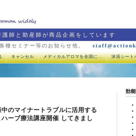
看護師と助産師が商品企画をしています
各種セミナー等のお知らせ他。
staff@actionk
込
キャンセル
メディカルアロマを全国に…
沐浴シート
効能
娠中のマイナートラブルに活用する
とハーブ療法講座開催 してきまし