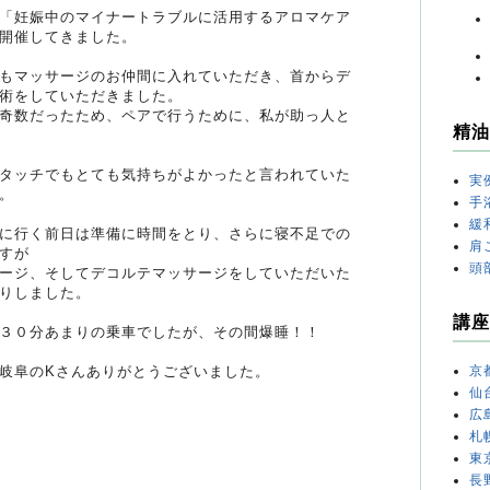
「妊娠中のマイナートラブルに活用するアロマケア
開催してきました。
もマッサージのお仲間に入れていただき、首からデ
術をしていただきました。
奇数だったため、ペアで行うために、私が助っ人と
精油
タッチでもとても気持ちがよかったと言われていた
実
。
手
緩
に行く前日は準備に時間をとり、さらに寝不足での
肩
すが
頭
ージ、そしてデコルテマッサージをしていただいた
りしました。
講座
３０分あまりの乗車でしたが、その間爆睡！！
岐阜のKさんありがとうございました。
京
仙
広
札
東
長