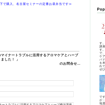
下で購入、名古屋セミナーの定番お昼弁当です≫
Pop
す
講
す
で
のマイナートラブルに活用するアロマケアとハーブ
ケ
きました！ 」
パ
を
のお問合せ…
れ
ぜひ
で
が
地