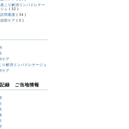
肩こり解消リンパドレナー
ジュ
( 32 )
訪問看護
( 34 )
頭部ケア
( 5 )
例
浴
和ケア
こり解消リンパドレナージュ
部ケア
記録 ご当地情報
都
台
島
幌
京
野